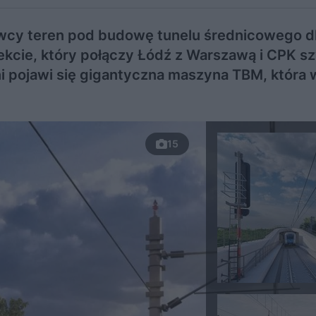
awcy teren pod budowę tunelu średnicowego dl
ekcie, który połączy Łódź z Warszawą i CPK s
ini pojawi się gigantyczna maszyna TBM, która
15