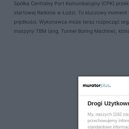
Spółka Centralny Port Komunikacyjny (CPK) pr
startowej Retkinia w Łodzi. To kluczowy moment 
prędkości. Wykonawca może teraz rozpocząć orga
maszyny TBM (ang. Tunnel Boring Machine), któr
Drogi Użytkow
My, naszych 1162 zau
przechowujemy informa
standardowe informac