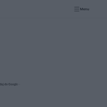
Menu
daj do Google