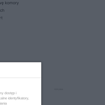
wę komory
ych
rt
y dostęp i
lne identyfikatory,
iania