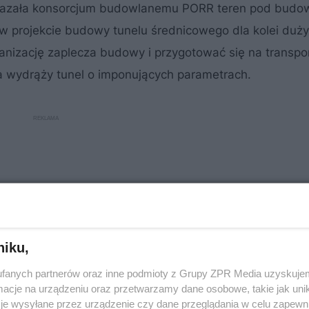
zekazała konsorcjum budowlanemu PORR teren pod budo
w projekcie budowy tunelu średnicowego dla kolei duż
nizację zaplecza budowy i przygotować się na transpo
a wydrąży tunel o imponujących parametrach.
niku,
fanych partnerów oraz inne podmioty z Grupy ZPR Media uzyskujem
cje na urządzeniu oraz przetwarzamy dane osobowe, takie jak unika
je wysyłane przez urządzenie czy dane przeglądania w celu zapewn