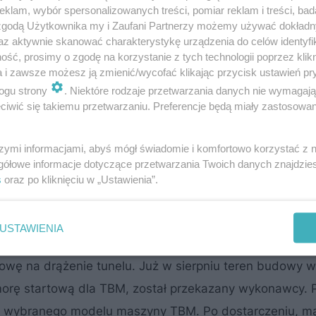
klam, wybór spersonalizowanych treści, pomiar reklam i treści, bad
o 4,6 km jest częścią linii kolejowej nr 85, znanej ja
 zgodą Użytkownika my i Zaufani Partnerzy możemy używać dokład
az aktywnie skanować charakterystykę urządzenia do celów identyfi
Warszawę i Lotnisko CPK z Łodzią do 2032 roku, a w 20
ść, prosimy o zgodę na korzystanie z tych technologii poprzez klikn
a i Poznania.
a i zawsze możesz ją zmienić/wycofać klikając przycisk ustawień pr
ogu strony
. Niektóre rodzaje przetwarzania danych nie wymagaj
iwić się takiemu przetwarzaniu. Preferencje będą miały zastosowanie
eczko biznesowe Airport City i Cargo City
szymi informacjami, abyś mógł świadomie i komfortowo korzystać z
gółowe informacje dotyczące przetwarzania Twoich danych znajdzi
węzła kolejowego w Katowicach
s
oraz po kliknięciu w „Ustawienia”.
zią. Kluczowy etap inwestycji CPK
USTAWIENIA
wę na drążenie tunelu. Już w sierpniu teren budowy w 
komorę startową dla TBM, został przekazany wykonawcy.
do wybranego modelu maszyny TBM. Po dostarczeniu, m