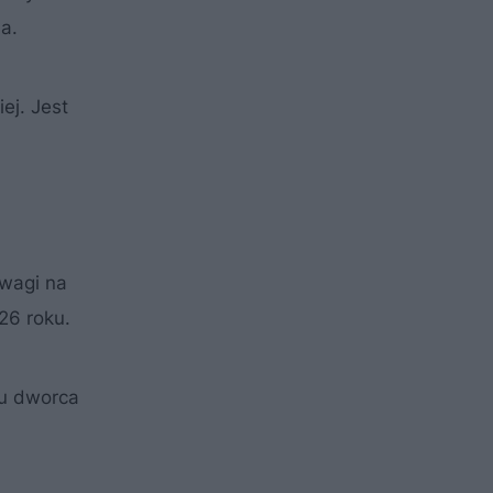
a.
ej. Jest
uwagi na
26 roku.
żu dworca