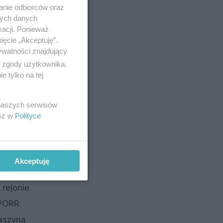
anie odbiorców oraz
ko
nych danych
kacji. Ponieważ
35 roku
ięcie „Akceptuję”.
ywatności znajdujący
ą zgody użytkownika,
 tylko na tej
 naszych serwisów
esz w
Polityce
Akceptuję
rejonie
 PORR
aszyna