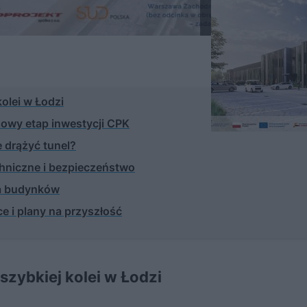
kolei w Łodzi
zowy etap inwestycji CPK
 drążyć tunel?
chniczne i bezpieczeństwo
ia budynków
 i plany na przyszłość
szybkiej kolei w Łodzi