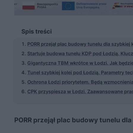
Spis treści
PORR przejął plac budowy tunelu dla szybkiej 
Startuje budowa tunelu KDP pod Łodzią. Kluc
Gigantyczna TBM wkrótce w Łodzi. Jak będzie
Tunel szybkiej kolei pod Łodzią. Parametry te
Ochrona Łodzi priorytetem. Będą wzmocnien
CPK przyspiesza w Łodzi. Zaawansowane prace
PORR przejął plac budowy tunelu dla 