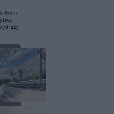
a Kolei
zybką
 wydrąży