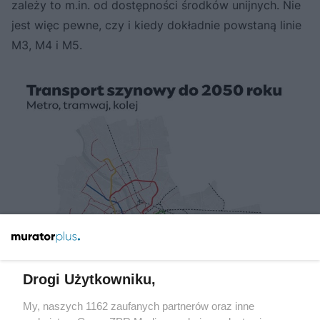
zależy to m.in. od dostępności środków unijnych. Nie
jest więc pewne, czy i kiedy dokładnie powstaną linie
M3, M4 i M5.
Drogi Użytkowniku,
My, naszych 1162 zaufanych partnerów oraz inne