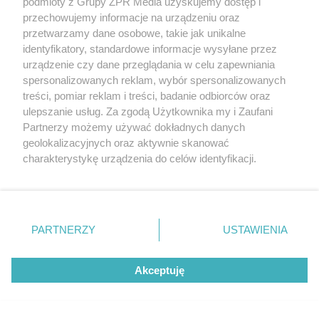
podmioty z Grupy ZPR Media uzyskujemy dostęp i
przechowujemy informacje na urządzeniu oraz
przetwarzamy dane osobowe, takie jak unikalne
identyfikatory, standardowe informacje wysyłane przez
Autor: UM Warszawa/ Materiały prasowe
urządzenie czy dane przeglądania w celu zapewniania
Plan 5 linii metra w Warszawie. M3 zaznaczono na zielono, M4 na żółto, a
spersonalizowanych reklam, wybór spersonalizowanych
M5 na fioletowo
powiększ mapę
treści, pomiar reklam i treści, badanie odbiorców oraz
ulepszanie usług. Za zgodą Użytkownika my i Zaufani
Partnerzy możemy używać dokładnych danych
geolokalizacyjnych oraz aktywnie skanować
charakterystykę urządzenia do celów identyfikacji.
Ponieważ cenimy Twoją prywatność, prosimy o zgodę na
korzystanie z tych technologii poprzez kliknięcie
„Akceptuję”. Zgoda jest dobrowolna i zawsze możesz ją
zmienić/wycofać klikając przycisk ustawień prywatności
PARTNERZY
USTAWIENIA
znajdujący się w lewym dolnym rogu strony
. Niektóre
rodzaje przetwarzania danych nie wymagają zgody
Akceptuję
użytkownika, ale masz prawo sprzeciwić się takiemu
przetwarzaniu. Preferencje będą miały zastosowanie tylko
na tej witrynie.