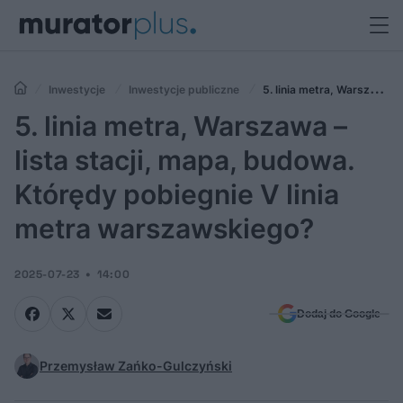
Inwestycje
Inwestycje publiczne
5. linia metra, Warszawa –
lista stacji, mapa, budowa. Którędy pobiegnie V linia metra
5. linia metra, Warszawa –
warszawskiego?
lista stacji, mapa, budowa.
Którędy pobiegnie V linia
metra warszawskiego?
2025-07-23
14:00
Dodaj do Google
Przemysław Zańko-Gulczyński