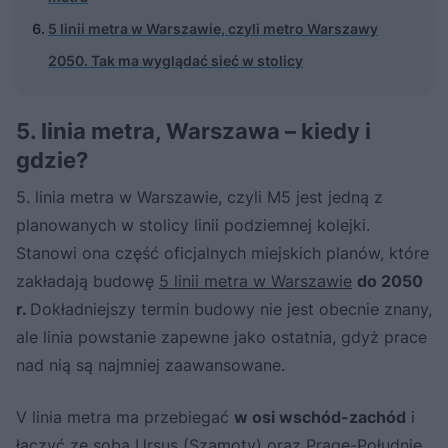
5 linii metra w Warszawie, czyli metro Warszawy
2050. Tak ma wyglądać sieć w stolicy
5. linia metra, Warszawa – kiedy i
gdzie?
5. linia metra w Warszawie, czyli M5 jest jedną z
planowanych w stolicy linii podziemnej kolejki.
Stanowi ona część oficjalnych miejskich planów, które
zakładają budowę
5 linii metra w Warszawie
do 2050
r.
Dokładniejszy termin budowy nie jest obecnie znany,
ale linia powstanie zapewne jako ostatnia, gdyż prace
nad nią są najmniej zaawansowane.
V linia metra ma przebiegać
w osi wschód-zachód
i
łączyć ze sobą Ursus (Szamoty) oraz Pragę-Południe