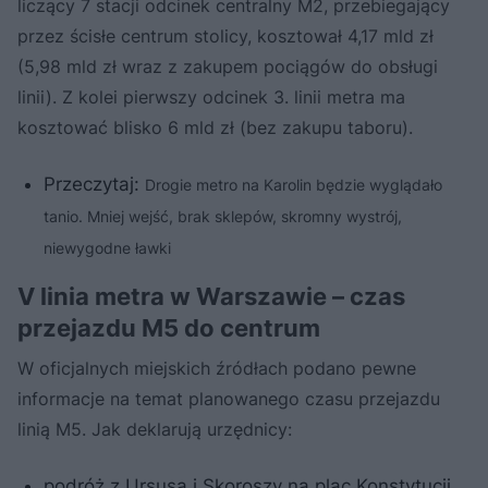
liczący 7 stacji odcinek centralny M2, przebiegający
przez ścisłe centrum stolicy, kosztował 4,17 mld zł
(5,98 mld zł wraz z zakupem pociągów do obsługi
linii). Z kolei pierwszy odcinek 3. linii metra ma
kosztować blisko 6 mld zł (bez zakupu taboru).
Przeczytaj:
Drogie metro na Karolin będzie wyglądało
tanio. Mniej wejść, brak sklepów, skromny wystrój,
niewygodne ławki
V linia metra w Warszawie – czas
przejazdu M5 do centrum
W oficjalnych miejskich źródłach podano pewne
informacje na temat planowanego czasu przejazdu
linią M5. Jak deklarują urzędnicy:
podróż z Ursusa i Skoroszy na plac Konstytucji