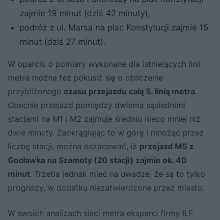
zajmie 19 minut (dziś 42 minuty),
podróż z ul. Marsa na plac Konstytucji zajmie 15
minut (dziś 27 minut).
W oparciu o pomiary wykonane dla istniejących linii
metra można też pokusić się o obliczenie
przybliżonego
czasu przejazdu całą 5. linią metra
.
Obecnie przejazd pomiędzy dwiema sąsiednimi
stacjami na M1 i M2 zajmuje średnio nieco mniej niż
dwie minuty. Zaokrąglając to w górę i mnożąc przez
liczbę stacji, można oszacować, iż
przejazd M5 z
Gocławka na Szamoty (20 stacji) zajmie ok. 40
minut
. Trzeba jednak mieć na uwadze, że są to tylko
prognozy, w dodatku niezatwierdzone przez miasto.
W swoich analizach sieci metra eksperci firmy ILF