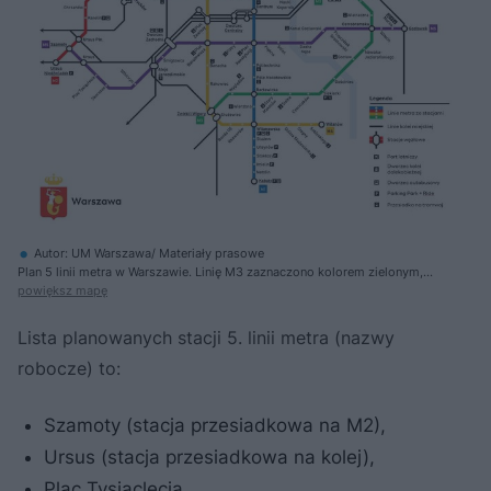
Autor: UM Warszawa/ Materiały prasowe
Plan 5 linii metra w Warszawie. Linię M3 zaznaczono kolorem zielonym,
linię M4 – żółtym, a linię M5 – fioletowym.
powiększ mapę
Lista planowanych stacji 5. linii metra (nazwy
robocze) to:
Szamoty (stacja przesiadkowa na M2),
Ursus (stacja przesiadkowa na kolej),
Plac Tysiąclecia,