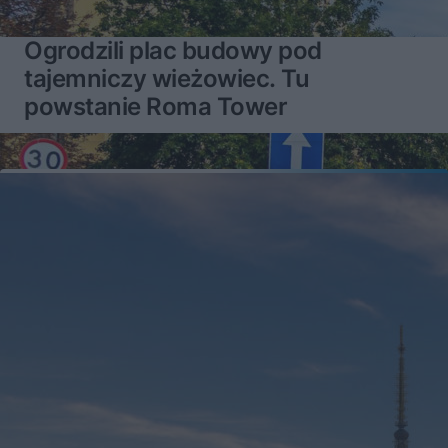
Ogrodzili plac budowy pod
tajemniczy wieżowiec. Tu
powstanie Roma Tower