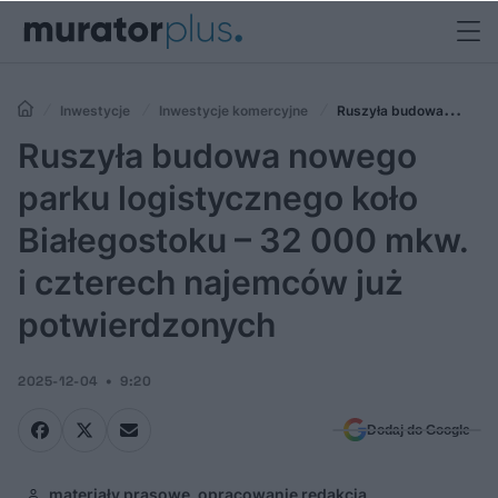
Inwestycje
Inwestycje komercyjne
Ruszyła budowa
nowego parku logistycznego koło Białegostoku – 32 000 mkw. i
Ruszyła budowa nowego
czterech najemców już potwierdzonych
parku logistycznego koło
Białegostoku – 32 000 mkw.
i czterech najemców już
potwierdzonych
2025-12-04
9:20
Dodaj do Google
materiały prasowe, opracowanie redakcja