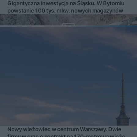
Gigantyczna inwestycja na Śląsku. W Bytomiu
powstanie 100 tys. mkw. nowych magazynów
Nowy wieżowiec w centrum Warszawy. Dwie
firmy w grze o kontrakt na 170-metrową wieżę