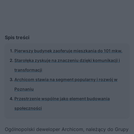
Spis treści
Pierwszy budynek zaoferuje mieszkania do 101 mkw.
Starołęka zyskuje na znaczeniu dzięki komunikacji i
transformacji
Archicom stawia na segment popularny i rozwój w
Poznaniu
Przestrzenie wspólne jako element budowania
społeczności
Ogólnopolski deweloper Archicom, należący do Grupy