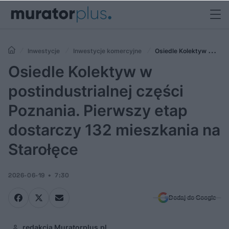
Inwestycje
Inwestycje komercyjne
Osiedle Kolektyw w
postindustrialnej części Poznania. Pierwszy etap dostarczy 132
Osiedle Kolektyw w
mieszkania na Starołęce
postindustrialnej części
Poznania. Pierwszy etap
dostarczy 132 mieszkania na
Starołęce
2026-06-19
7:30
Dodaj do Google
redakcja Muratorplus.pl