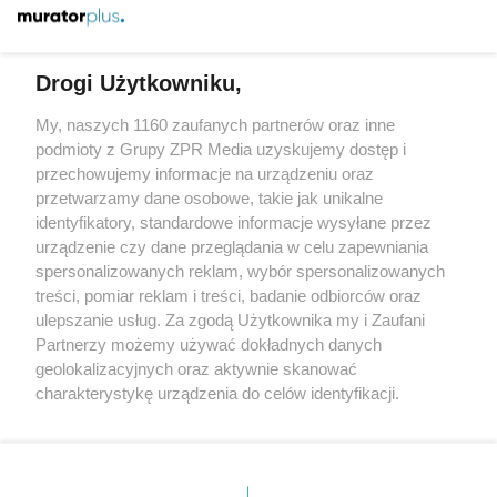
Więcej
Drogi Użytkowniku,
My, naszych 1160 zaufanych partnerów oraz inne
Żaden utwór zamieszczony w serwisie nie może być powielany i
podmioty z Grupy ZPR Media uzyskujemy dostęp i
rozpowszechniany lub dalej rozpowszechniany w jakikolwiek
sposób (w tym także elektroniczny lub mechaniczny) na
przechowujemy informacje na urządzeniu oraz
jakimkolwiek polu eksploatacji w jakiejkolwiek formie, włącznie z
przetwarzamy dane osobowe, takie jak unikalne
umieszczaniem w Internecie bez pisemnej zgody właściciela praw.
identyfikatory, standardowe informacje wysyłane przez
Jakiekolwiek użycie lub wykorzystanie utworów w całości lub w
części z naruszeniem prawa, tzn. bez właściwej zgody, jest
urządzenie czy dane przeglądania w celu zapewniania
zabronione pod groźbą kary i może być ścigane prawnie.
spersonalizowanych reklam, wybór spersonalizowanych
treści, pomiar reklam i treści, badanie odbiorców oraz
ulepszanie usług. Za zgodą Użytkownika my i Zaufani
Partnerzy możemy używać dokładnych danych
geolokalizacyjnych oraz aktywnie skanować
charakterystykę urządzenia do celów identyfikacji.
Ponieważ cenimy Twoją prywatność, prosimy o zgodę na
O nas
korzystanie z tych technologii poprzez kliknięcie
Informacje prawne
„Akceptuję”. Zgoda jest dobrowolna i zawsze możesz ją
zmienić/wycofać klikając przycisk ustawień prywatności