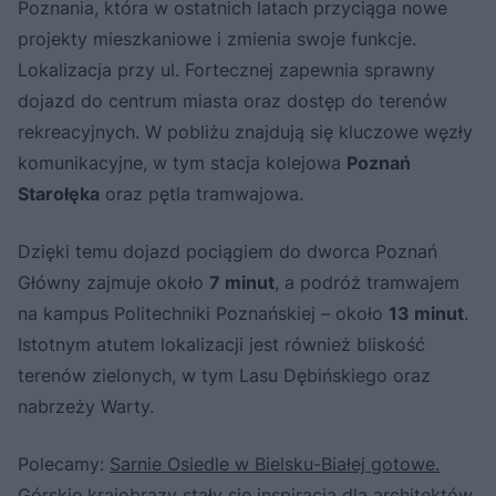
Poznania, która w ostatnich latach przyciąga nowe
projekty mieszkaniowe i zmienia swoje funkcje.
Lokalizacja przy ul. Fortecznej zapewnia sprawny
dojazd do centrum miasta oraz dostęp do terenów
rekreacyjnych. W pobliżu znajdują się kluczowe węzły
komunikacyjne, w tym stacja kolejowa
Poznań
Starołęka
oraz pętla tramwajowa.
Dzięki temu dojazd pociągiem do dworca Poznań
Główny zajmuje około
7 minut
, a podróż tramwajem
na kampus Politechniki Poznańskiej – około
13 minut
.
Istotnym atutem lokalizacji jest również bliskość
terenów zielonych, w tym Lasu Dębińskiego oraz
nabrzeży Warty.
Polecamy:
Sarnie Osiedle w Bielsku-Białej gotowe.
Górskie krajobrazy stały się inspiracją dla architektów