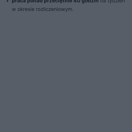
praca ponad przeciętnie 40 godzin
na tydzień
w okresie rozliczeniowym.