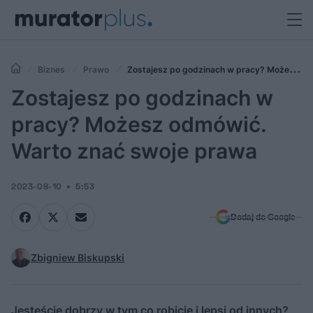
Biznes
Prawo
Zostajesz po godzinach w pracy? Możesz
odmówić. Warto znać swoje prawa
Zostajesz po godzinach w
pracy? Możesz odmówić.
Warto znać swoje prawa
2023-08-10
5:53
Dodaj do Google
Zbigniew Biskupski
Jesteście dobrzy w tym co robicie i lepsi od innych?