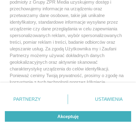
procedury i obowiązki
podmioty z Grupy ZPR Media uzyskujemy dostęp i
przechowujemy informacje na urządzeniu oraz
przetwarzamy dane osobowe, takie jak unikalne
identyfikatory, standardowe informacje wysyłane przez
urządzenie czy dane przeglądania w celu zapewniania
spersonalizowanych reklam, wybór spersonalizowanych
treści, pomiar reklam i treści, badanie odbiorców oraz
ulepszanie usług. Za zgodą Użytkownika my i Zaufani
Partnerzy możemy używać dokładnych danych
geolokalizacyjnych oraz aktywnie skanować
charakterystykę urządzenia do celów identyfikacji.
Ponieważ cenimy Twoją prywatność, prosimy o zgodę na
korzystanie z tych technologii poprzez kliknięcie
„Akceptuję”. Zgoda jest dobrowolna i zawsze możesz ją
zmienić/wycofać klikając przycisk ustawień prywatności
PARTNERZY
USTAWIENIA
znajdujący się w lewym dolnym rogu strony
. Niektóre
rodzaje przetwarzania danych nie wymagają zgody
Akceptuję
użytkownika, ale masz prawo sprzeciwić się takiemu
przetwarzaniu. Preferencje będą miały zastosowanie tylko
Nowe przepisy dla najmu krótkoterminowego –
na tej witrynie.
jak inwestować bez ryzyka?