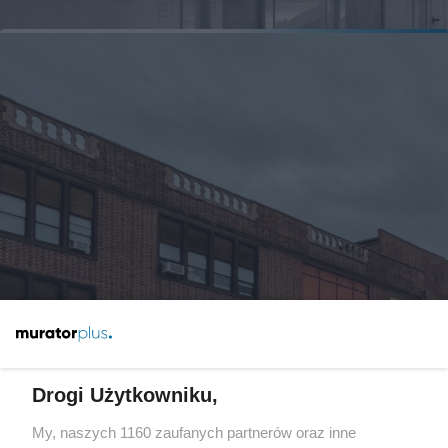
Drogi Użytkowniku,
Rozbiórki i zmiany sposobu
użytkowania budynków –
My, naszych 1160 zaufanych partnerów oraz inne