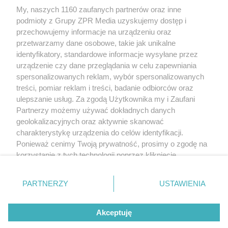
My, naszych 1160 zaufanych partnerów oraz inne
Żaden utwór zamieszczony w serwisie nie może być powielany i
rozpowszechniany lub dalej rozpowszechniany w jakikolwiek sposób
podmioty z Grupy ZPR Media uzyskujemy dostęp i
(w tym także elektroniczny lub mechaniczny) na jakimkolwiek polu
przechowujemy informacje na urządzeniu oraz
eksploatacji w jakiejkolwiek formie, włącznie z umieszczaniem w
przetwarzamy dane osobowe, takie jak unikalne
Internecie bez pisemnej zgody właściciela praw. Jakiekolwiek użycie
lub wykorzystanie utworów w całości lub w części z naruszeniem
identyfikatory, standardowe informacje wysyłane przez
prawa, tzn. bez właściwej zgody, jest zabronione pod groźbą kary i
urządzenie czy dane przeglądania w celu zapewniania
może być ścigane prawnie.
spersonalizowanych reklam, wybór spersonalizowanych
treści, pomiar reklam i treści, badanie odbiorców oraz
ulepszanie usług. Za zgodą Użytkownika my i Zaufani
Partnerzy możemy używać dokładnych danych
geolokalizacyjnych oraz aktywnie skanować
charakterystykę urządzenia do celów identyfikacji.
O nas
Ponieważ cenimy Twoją prywatność, prosimy o zgodę na
korzystanie z tych technologii poprzez kliknięcie
Informacje prawne
„Akceptuję”. Zgoda jest dobrowolna i zawsze możesz ją
zmienić/wycofać klikając przycisk ustawień prywatności
Nasze serwisy
PARTNERZY
USTAWIENIA
znajdujący się w lewym dolnym rogu strony
. Niektóre
© 2026 Grupa ZPR Media
rodzaje przetwarzania danych nie wymagają zgody
Akceptuję
użytkownika, ale masz prawo sprzeciwić się takiemu
przetwarzaniu. Preferencje będą miały zastosowanie tylko