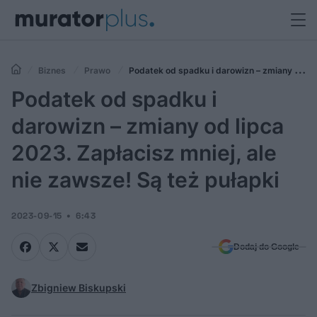
Biznes
Prawo
Podatek od spadku i darowizn – zmiany od
lipca 2023. Zapłacisz mniej, ale nie zawsze! Są też pułapki
Podatek od spadku i
darowizn – zmiany od lipca
2023. Zapłacisz mniej, ale
nie zawsze! Są też pułapki
2023-09-15
6:43
Dodaj do Google
Zbigniew Biskupski