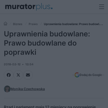
Biznes
Prawo
Uprawnienia budowlane: Prawo budowlane
do poprawki
Uprawnienia budowlane:
Prawo budowlane do
poprawki
2018-02-12
12:54
Dodaj do Google
Monika Czechowska
Rząd i parlament mają 12 miesięcy na poprawienie