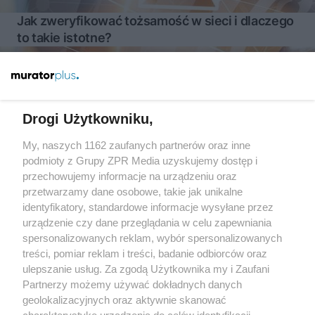
Jak zweryfikować tożsamość w sieci i dlaczego
to takie istotne?
Więcej
Drogi Użytkowniku,
My, naszych 1162 zaufanych partnerów oraz inne
Żaden utwór zamieszczony w serwisie nie może być powielany i
rozpowszechniany lub dalej rozpowszechniany w jakikolwiek sposób
podmioty z Grupy ZPR Media uzyskujemy dostęp i
(w tym także elektroniczny lub mechaniczny) na jakimkolwiek polu
przechowujemy informacje na urządzeniu oraz
eksploatacji w jakiejkolwiek formie, włącznie z umieszczaniem w
przetwarzamy dane osobowe, takie jak unikalne
Internecie bez pisemnej zgody właściciela praw. Jakiekolwiek użycie
lub wykorzystanie utworów w całości lub w części z naruszeniem
identyfikatory, standardowe informacje wysyłane przez
prawa, tzn. bez właściwej zgody, jest zabronione pod groźbą kary i
urządzenie czy dane przeglądania w celu zapewniania
może być ścigane prawnie.
spersonalizowanych reklam, wybór spersonalizowanych
treści, pomiar reklam i treści, badanie odbiorców oraz
ulepszanie usług. Za zgodą Użytkownika my i Zaufani
Partnerzy możemy używać dokładnych danych
geolokalizacyjnych oraz aktywnie skanować