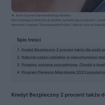
Autor: Szymon Starnawski/Grupa Murator
Dłoń wkładająca banknoty do portfela, symbolizująca trudności z uzysk
dokument z napisem "Rzeczpospolita Polska". Więcej o tym na Super B
Spis treści
Kredyt Bezpieczny 2 procent także dla osób p
Nabycie części udziałów w nieruchomości stan
Przepisy zostaną uszczelnione. Chodzi o kr
Program Pierwsze Mieszkanie 2023 popularny
Kredyt Bezpieczny 2 procent także dl