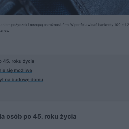
aniem pożyczek i rosnącą ostrożność firm. W portfelu widać banknoty 100 zł i 2
iznes.
o 45. roku życia
ie się możliwe
edyt na budowę domu
a osób po 45. roku życia