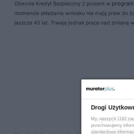
program
Obecnie Kredyt Bezpieczny 2 procent w
momencie składania wniosku nie mają praw do żad
jeszcze 45 lat. Trwają jednak prace nad zmianą w
Drogi Użytkow
My, naszych 1162 zau
przechowujemy informa
standardowe informac