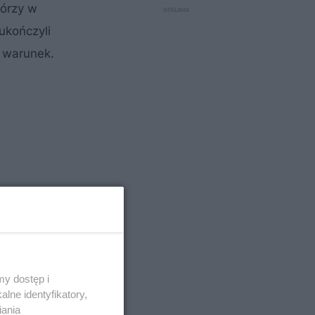
tórzy w
ukończyli
i warunek.
y dostęp i
lne identyfikatory,
iania