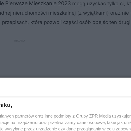
ie Pierwsze Mieszkanie 2023
mogą uzyskać tylko ci, k
nej nieruchomości mieszkalnej (z wyjątkami) oraz nie 
 przepisach, która pozwoli części osób obejść ten drug
niku,
fanych partnerów oraz inne podmioty z Grupy ZPR Media uzyskujem
cje na urządzeniu oraz przetwarzamy dane osobowe, takie jak unika
je wysyłane przez urządzenie czy dane przeglądania w celu zapewn