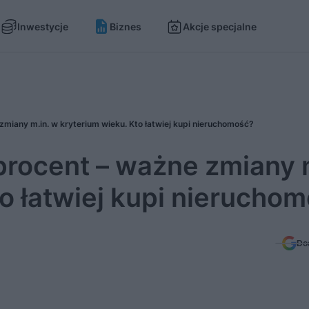
Inwestycje
Biznes
Akcje specjalne
miany m.in. w kryterium wieku. Kto łatwiej kupi nieruchomość?
procent – ważne zmiany m
o łatwiej kupi nierucho
Do