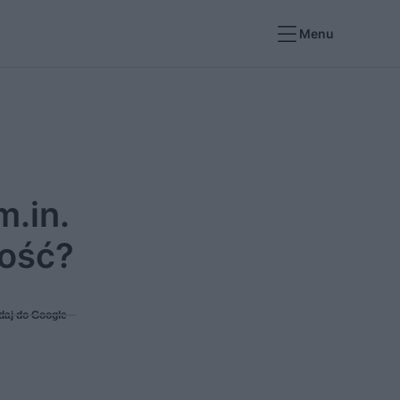
Menu
.in.
mość?
daj do Google