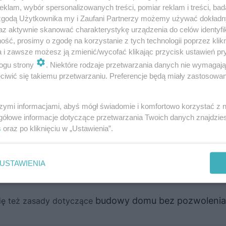
kred
ku?
Chodzi o osoby, które chcą wykorzystać nowy
klam, wybór spersonalizowanych treści, pomiar reklam i treści, bad
najmu
anie, które dziś zajmują na podstawie umowy
 zgodą Użytkownika my i Zaufani Partnerzy możemy używać dokład
az aktywnie skanować charakterystykę urządzenia do celów identyfi
zi m.in. o osoby, które otrzymały lokale w ramach pro
ść, prosimy o zgodę na korzystanie z tych technologii poprzez klikn
 się liczyło jedynie to, żeby dana osoba była poniżej 45
a i zawsze możesz ją zmienić/wycofać klikając przycisk ustawień pr
ogu strony
. Niektóre rodzaje przetwarzania danych nie wymagaj
tytucjonalnego – teraz może być w dowolnym wieku.
iwić się takiemu przetwarzaniu. Preferencje będą miały zastosowanie
ą w życie
, ale powinno to nastąpić niedługo – przepisy p
szymi informacjami, abyś mógł świadomie i komfortowo korzystać z
gółowe informacje dotyczące przetwarzania Twoich danych znajdzi
 więc ostatnie etapy procesu legislacyjnego przed wpro
s
oraz po kliknięciu w „Ustawienia”.
USTAWIENIA
budowy domu bez pozwolenia
się też zasady dotyczące