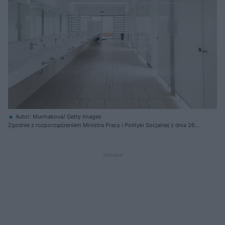
Autor: Murmakova/ Getty Images
Zgodnie z rozporządzeniem Ministra Pracy i Polityki Socjalnej z dnia 26
września 1997 r. w sprawie ogólnych przepisów bezpieczeństwa i higieny
pracy za pomieszczenia higieniczno-sanitarne uważa się: szatnie,
umywalnie, pomieszczenia z natryskami, ustępy, jadalnie (z wyjątkiem
stołówek), pomieszczenia do wypoczynku, pomieszczenia służące do
ogrzewania się, pomieszczenia do prania, odkażania, suszenia i odpylania
odzieży roboczej lub ochronnej