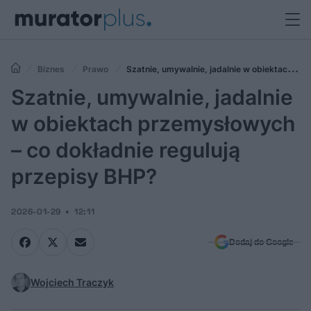
Biznes
Prawo
Szatnie, umywalnie, jadalnie w obiektach
przemysłowych – co dokładnie regulują przepisy BHP?
Szatnie, umywalnie, jadalnie
w obiektach przemysłowych
– co dokładnie regulują
przepisy BHP?
2026-01-29
12:11
Dodaj do Google
Wojciech Traczyk