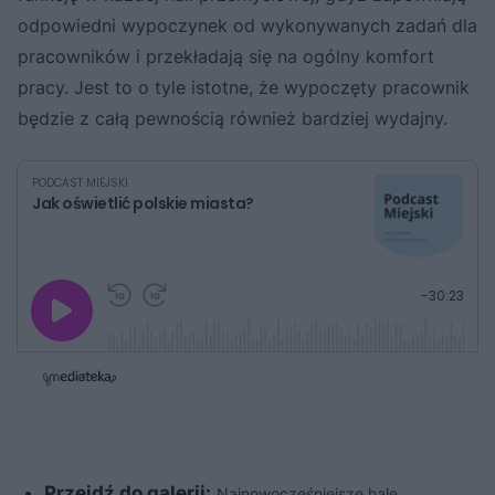
odpowiedni wypoczynek od wykonywanych zadań dla
pracowników i przekładają się na ogólny komfort
pracy. Jest to o tyle istotne, że wypoczęty pracownik
będzie z całą pewnością również bardziej wydajny.
PODCAST MIEJSKI
Jak oświetlić polskie miasta?
G
P
P
P
-
30:23
r
r
r
o
a
z
z
j
z
e
e
w
w
o
i
i
s
ń
ń
t
1
1
0
0
a
s
s
ł
d
d
y
o
o
c
t
p
Przejdź do galerii:
u
r
Najnowocześniejsze hale
z