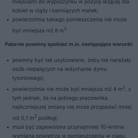
miejscami do wypoczynku w pozycji leżącej dla
kobiet w ciąży i karmiących matek;
powierzchnia takiego pomieszczenia nie może
2
być mniejsza niż 8 m
.
Palarnie powinny spełniać m.in. następujące warunki
:
powinny być tak usytuowane, żeby nie narażały
osób niepalących na wdychanie dymu
tytoniowego;
2
powierzchnia nie może być mniejsza niż 4 m
, z
tym jednak, że na jednego pracownika
najliczniejszej zmiany nie może przypadać mniej
2
niż 0,1 m
podłogi;
musi być zapewniona przynajmniej 10-krotna
wymiana powietrza w pomieszczeniu w ciągu