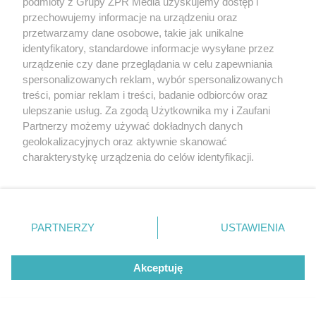
podmioty z Grupy ZPR Media uzyskujemy dostęp i
przemysłowych – wymagania wynikające z przepisów
przechowujemy informacje na urządzeniu oraz
przetwarzamy dane osobowe, takie jak unikalne
BHP
identyfikatory, standardowe informacje wysyłane przez
Więcej z działu Prawo
urządzenie czy dane przeglądania w celu zapewniania
spersonalizowanych reklam, wybór spersonalizowanych
treści, pomiar reklam i treści, badanie odbiorców oraz
ulepszanie usług. Za zgodą Użytkownika my i Zaufani
Partnerzy możemy używać dokładnych danych
geolokalizacyjnych oraz aktywnie skanować
charakterystykę urządzenia do celów identyfikacji.
Ponieważ cenimy Twoją prywatność, prosimy o zgodę na
korzystanie z tych technologii poprzez kliknięcie
„Akceptuję”. Zgoda jest dobrowolna i zawsze możesz ją
zmienić/wycofać klikając przycisk ustawień prywatności
PARTNERZY
USTAWIENIA
znajdujący się w lewym dolnym rogu strony
. Niektóre
rodzaje przetwarzania danych nie wymagają zgody
Akceptuję
użytkownika, ale masz prawo sprzeciwić się takiemu
przetwarzaniu. Preferencje będą miały zastosowanie tylko
na tej witrynie.