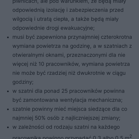
piwnicach, ale pod warunkiem, że będą miały
odpowiednią izolację i zabezpieczenia przed
wilgocią i utratą ciepła, a także będą miały
odpowiednie drogi ewakuacyjne;
musi być zapewniona przynajmniej czterokrotna
wymiana powietrza na godzinę, a w szatniach z
otwieralnymi oknami, przeznaczonymi dla nie
więcej niż 10 pracowników, wymiana powietrza
nie może być rzadziej niż dwukrotnie w ciągu
godziny;
w szatni dla ponad 25 pracowników powinna
być zamontowana wentylacja mechaniczna;
szatnie powinny mieć miejsca siedzące dla co
najmniej 50% osób z najliczniejszej zmiany;
w zależności od rodzaju szatni na każdego
2
pracownika powinno przypadać 0,3 albo 0,5 m