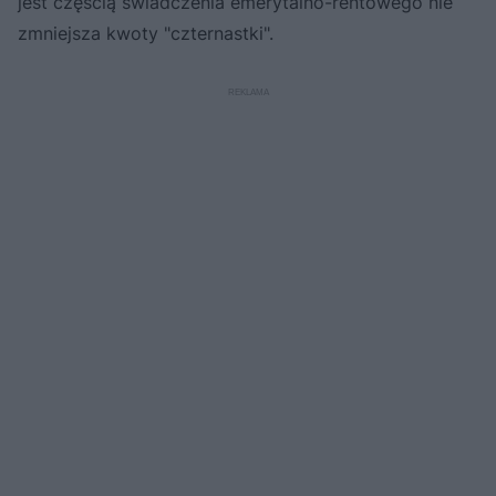
jest częścią świadczenia emerytalno-rentowego nie
zmniejsza kwoty "czternastki".