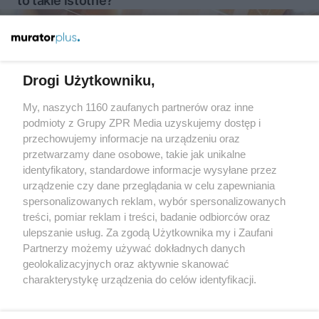
to takie istotne?
Więcej
Drogi Użytkowniku,
My, naszych 1160 zaufanych partnerów oraz inne
Żaden utwór zamieszczony w serwisie nie może być powielany i
podmioty z Grupy ZPR Media uzyskujemy dostęp i
rozpowszechniany lub dalej rozpowszechniany w jakikolwiek
sposób (w tym także elektroniczny lub mechaniczny) na
przechowujemy informacje na urządzeniu oraz
jakimkolwiek polu eksploatacji w jakiejkolwiek formie, włącznie z
przetwarzamy dane osobowe, takie jak unikalne
umieszczaniem w Internecie bez pisemnej zgody właściciela praw.
Jakiekolwiek użycie lub wykorzystanie utworów w całości lub w
identyfikatory, standardowe informacje wysyłane przez
części z naruszeniem prawa, tzn. bez właściwej zgody, jest
urządzenie czy dane przeglądania w celu zapewniania
zabronione pod groźbą kary i może być ścigane prawnie.
spersonalizowanych reklam, wybór spersonalizowanych
treści, pomiar reklam i treści, badanie odbiorców oraz
ulepszanie usług. Za zgodą Użytkownika my i Zaufani
Partnerzy możemy używać dokładnych danych
geolokalizacyjnych oraz aktywnie skanować
charakterystykę urządzenia do celów identyfikacji.
Ponieważ cenimy Twoją prywatność, prosimy o zgodę na
O nas
korzystanie z tych technologii poprzez kliknięcie