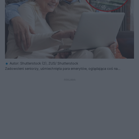
Autor: Shutterstock (2), ZUS/ Shutterstock
Zadowoleni seniorzy, uśmiechnięta para emerytów, oglądająca coś na
laptopie, siedząca na kanapie. Obok widoczne logo ZUS oraz pieniądze:
banknoty 100 zł i 200 zł. Symboliczna grafika dotycząca waloryzacji
świadczeń emerytalnych, o której przeczytasz na Super Biznes.