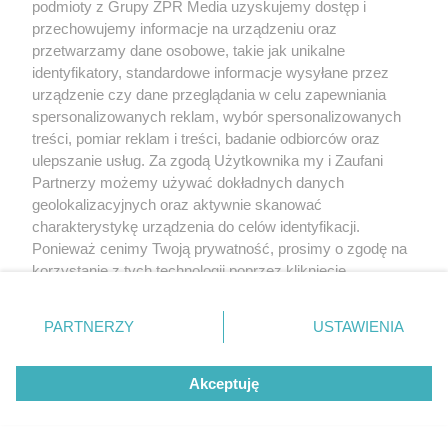
jak inwestować bez ryzyka?
podmioty z Grupy ZPR Media uzyskujemy dostęp i
przechowujemy informacje na urządzeniu oraz
przetwarzamy dane osobowe, takie jak unikalne
identyfikatory, standardowe informacje wysyłane przez
urządzenie czy dane przeglądania w celu zapewniania
spersonalizowanych reklam, wybór spersonalizowanych
treści, pomiar reklam i treści, badanie odbiorców oraz
ulepszanie usług. Za zgodą Użytkownika my i Zaufani
Partnerzy możemy używać dokładnych danych
geolokalizacyjnych oraz aktywnie skanować
charakterystykę urządzenia do celów identyfikacji.
Ponieważ cenimy Twoją prywatność, prosimy o zgodę na
korzystanie z tych technologii poprzez kliknięcie
„Akceptuję”. Zgoda jest dobrowolna i zawsze możesz ją
zmienić/wycofać klikając przycisk ustawień prywatności
PARTNERZY
USTAWIENIA
znajdujący się w lewym dolnym rogu strony
. Niektóre
rodzaje przetwarzania danych nie wymagają zgody
Akceptuję
użytkownika, ale masz prawo sprzeciwić się takiemu
Własność intelektualna w budownictwie – BIM i
przetwarzaniu. Preferencje będą miały zastosowanie tylko
dokumentacja
na tej witrynie.