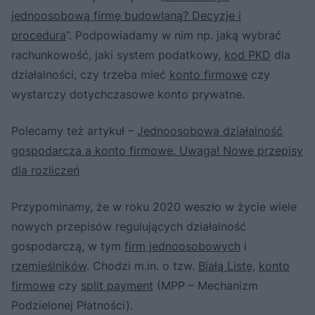
jednoosobową firmę budowlaną? Decyzje i
procedura
”. Podpowiadamy w nim np. jaką wybrać
rachunkowość, jaki system podatkowy,
kod PKD
dla
działalności, czy trzeba mieć
konto firmowe
czy
wystarczy dotychczasowe konto prywatne.
Polecamy też artykuł –
Jednoosobowa działalność
gospodarcza a konto firmowe. Uwaga! Nowe przepisy
dla rozliczeń
Przypominamy, że w roku 2020 weszło w życie wiele
nowych przepisów regulujących działalność
gospodarczą, w tym
firm jednoosobowych
i
rzemieślników
. Chodzi m.in. o tzw.
Białą Listę
,
konto
firmowe
czy
split payment
(MPP – Mechanizm
Podzielonej Płatności).