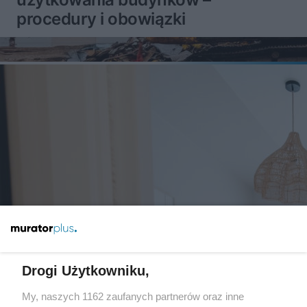
procedury i obowiązki
Drogi Użytkowniku,
Nowe przepisy dla najmu krótkoterminowego –
My, naszych 1162 zaufanych partnerów oraz inne