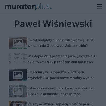
Paweł Wiśniewski
Zwrot nadpłaty składki zdrowotnej - złóż
wniosek do 3 czerwca! Jak to zrobić?
W sklepie PGG promocja jakiej jeszcze nie
było! Wystarczy podać ten kod rabatowy
Emerytury w listopadzie 2023 będą
szybciej! ZUS podał nowe terminy wypłat
Jakie są ceny ekogroszku w październiku
2023? Ile aktualnie kosztuje tona
ekogroszku w składach, ile w kopalni?
Polacy od dzisiaj zapłacą mniej za prąd!