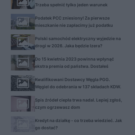
Trzeba spełnić tylko jeden warunek
Podatek PCC zniesiony! Za pierwsze
mieszkanie nie zapłacimy już podatku
Polski samochód elektryczny wyjedzie na
drogi w 2026. Jaka będzie Izera?
Do 15 kwietnia 2023 powinna wpłynąć
ekstra premia od państwa. Dostałeś
przelew?
Kwalifikowani Dostawcy Węgla PGG.
Węgiel do odebrania w 137 składach KDW.
Aktualna lista składów
Spis źródeł ciepła trwa nadal. Lepiej zgłoś,
czym ogrzewasz dom
Kredyt na działkę - co trzeba wiedzieć. Jak
go dostać?