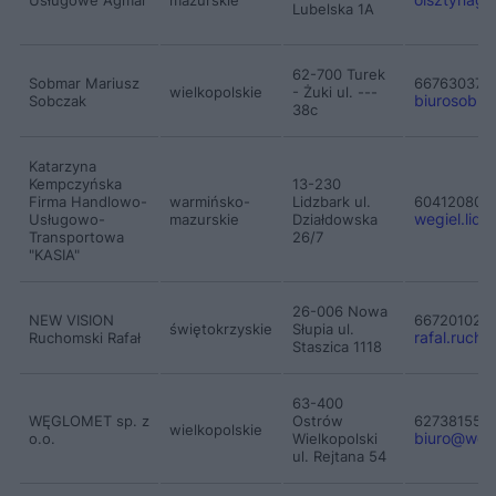
Lubelska 1A
62-700 Turek
Sobmar Mariusz
667630377
wielkopolskie
- Żuki ul. ---
biurosobm
Sobczak
38c
Katarzyna
Kempczyńska
13-230
Firma Handlowo-
warmińsko-
Lidzbark ul.
604120805
wegiel.lidz
Usługowo-
mazurskie
Działdowska
Transportowa
26/7
"KASIA"
26-006 Nowa
NEW VISION
667201020
świętokrzyskie
Słupia ul.
rafal.rucho
Ruchomski Rafał
Staszica 1118
63-400
WĘGLOMET sp. z
Ostrów
627381550
wielkopolskie
biuro
@
weg
o.o.
Wielkopolski
ul. Rejtana 54