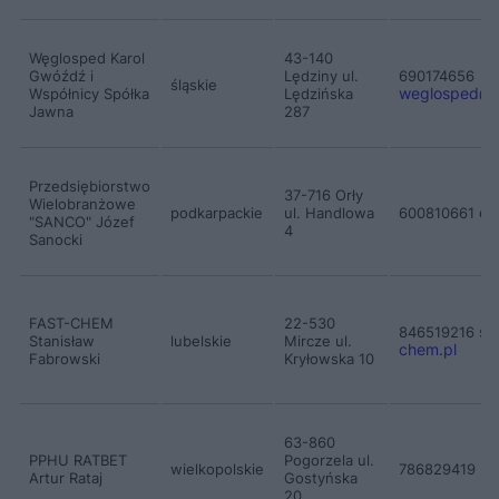
Węglosped Karol
43-140
Gwóźdź i
Lędziny ul.
690174656
śląskie
weglosped
@
Współnicy Spółka
Lędzińska
Jawna
287
Przedsiębiorstwo
37-716 Orły
Wielobranżowe
or
podkarpackie
ul. Handlowa
600810661
"SANCO" Józef
4
Sanocki
FAST-CHEM
22-530
st
846519216
Stanisław
lubelskie
Mircze ul.
chem.pl
Fabrowski
Kryłowska 10
63-860
PPHU RATBET
Pogorzela ul.
k
wielkopolskie
786829419
Artur Rataj
Gostyńska
20