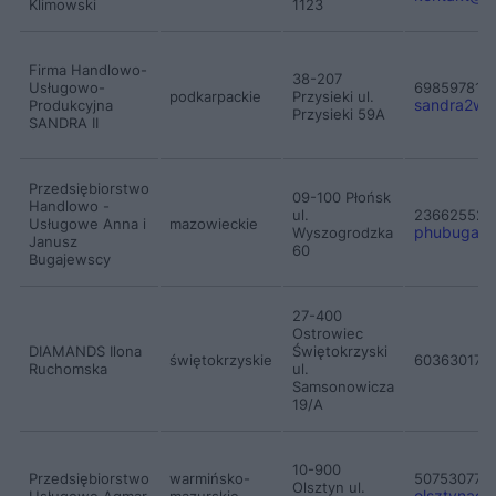
Klimowski
1123
Firma Handlowo-
38-207
Usługowo-
698597813
podkarpackie
Przysieki ul.
sandra2weg
Produkcyjna
Przysieki 59A
SANDRA II
Przedsiębiorstwo
09-100 Płońsk
Handlowo -
ul.
236625522
Usługowe Anna i
mazowieckie
phubugaje
Wyszogrodzka
Janusz
60
Bugajewscy
27-400
Ostrowiec
DIAMANDS Ilona
Świętokrzyski
świętokrzyskie
603630172
Ruchomska
ul.
Samsonowicza
19/A
10-900
Przedsiębiorstwo
warmińsko-
507530779
Olsztyn ul.
olsztynag
Usługowe Agmar
mazurskie