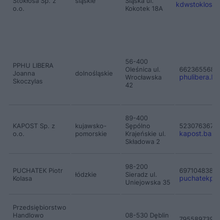
Stokłosa Sp. z
śląskie
Śląska ul.
kdwstoklosa
o.o.
Kokotek 18A
56-400
PPHU LIBERA
Oleśnica ul.
662365568
Joanna
dolnośląskie
phulibera.k
Wrocławska
Skoczylas
42
89-400
KAPOST Sp. z
kujawsko-
Sępólno
523076367
kapost.baza
o.o.
pomorskie
Krajeńskie ul.
Składowa 2
98-200
PUCHATEK Piotr
697104838
łódzkie
Sieradz ul.
puchatekpio
Kolasa
Uniejowska 35
Przedsiębiorstwo
Handlowo
08-530 Dęblin
795589739