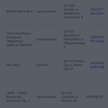
26-700
Zwoleń ul.
505387714
BIMAR Marta Bicz
mazowieckie
sprzedaz
Batalionów
Chłopskich 5
39-120
Firma Handlowo-
Sędziszów
Usługowa
728356017
podkarpackie
Małopolski ul.
fhu.weglob
"Węglobud"
Węglowskiego
Tadeusz Nieroda
6
99-122 Nowy
242544522
PAL-BUD
łódzkie
Gaj ul. Nowy
palbud
@
bi
Gaj 37
„MAR – KOKS”
05-220
ma
Krasowski,
mazowieckie
Zielonka ul.
601689704
Szewczyk Sp. J.
Krzywa 22