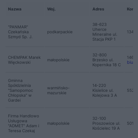
Nazwa
Woj.
Adres
Konta
38-623
"PANMAR"
Uherce
Czekańska
podkarpackie
1346
Mineralne ul.
Szmyd Sp. J.
Stacja PKP 1
32-800
CHEMPAK Marek
1468
małopolskie
Brzesko ul.
biuro
Więckowski
Kopernika 18 C
Gminna
Spółdzielnia
14-220
warmińsko-
"Samopomoc
Kisielice ul.
5527
mazurskie
Chłopska" w
Kolejowa 3 A
Gardei
Firma Handlowo
32-100
Usługowa
małopolskie
Proszowice ul.
5015
"ADMET" Adam i
Kościelec 19 A
Teresa Czekaj