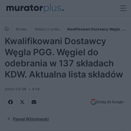
Biznes
Wieści z rynku
Kwalifikowani Dostawcy Węgla PGG.
Węgiel do odebrania w 137 składach KDW. Aktualna lista składów
Kwalifikowani Dostawcy
Węgla PGG. Węgiel do
odebrania w 137 składach
KDW. Aktualna lista składów
2023-03-08
9:13
Dodaj do Google
Paweł Wiśniewski