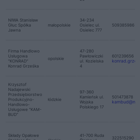
NIWA Stanisław
34-234
bi
Głuc Spółka
małopolskie
Osielec ul.
509385986
Jawna
Osielec 777
Firma Handlowo
47-280
Usługowa
Pawłowiczki
601239656
opolskie
konrad.grzes
"KONRAD"
ul. Kozielska
Konrad Grześka
4
Krzysztof
Nadajewski
97-360
Przedsiębiorstwo
Kamieńsk ul.
501473878
Produkcyjno-
łódzkie
kambud
@
nad
Wojska
Handlowo-
Polskiego 17
Usługowe "KAM-
BUD"
Składy Opałowe
41-700 Ruda
322515290