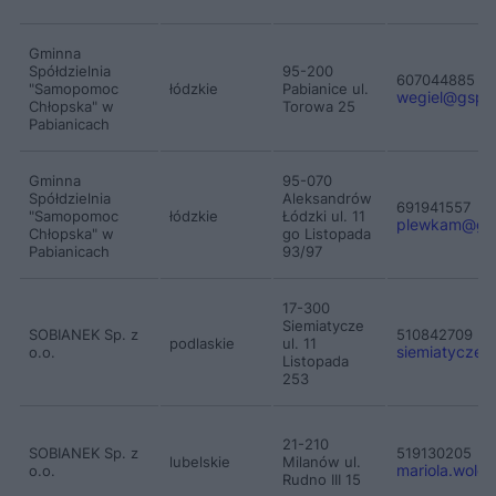
Gminna
Spółdzielnia
95-200
607044885
"Samopomoc
łódzkie
Pabianice ul.
wegiel
@
gspab
Chłopska" w
Torowa 25
Pabianicach
Gminna
95-070
Spółdzielnia
Aleksandrów
691941557
"Samopomoc
łódzkie
Łódzki ul. 11
plewkam
@
gs
Chłopska" w
go Listopada
Pabianicach
93/97
17-300
Siemiatycze
SOBIANEK Sp. z
510842709
podlaskie
ul. 11
siemiatycze
o.o.
Listopada
253
21-210
SOBIANEK Sp. z
519130205
lubelskie
Milanów ul.
mariola.wolow
o.o.
Rudno III 15