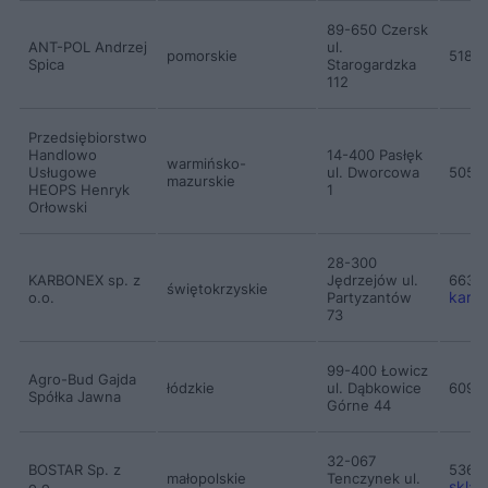
89-650 Czersk
ANT-POL Andrzej
ul.
pomorskie
5185
Spica
Starogardzka
112
Przedsiębiorstwo
Handlowo
14-400 Pasłęk
warmińsko-
Usługowe
ul. Dworcowa
5055
mazurskie
HEOPS Henryk
1
Orłowski
28-300
KARBONEX sp. z
Jędrzejów ul.
6637
świętokrzyskie
karb
o.o.
Partyzantów
73
99-400 Łowicz
Agro-Bud Gajda
łódzkie
ul. Dąbkowice
6094
Spółka Jawna
Górne 44
32-067
BOSTAR Sp. z
5367
małopolskie
Tenczynek ul.
sklad
o.o.