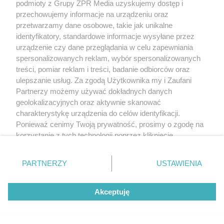
Cegiełka-Bis S.C.
42-140 Panki,
podmioty z Grupy ZPR Media uzyskujemy dostęp i
343179586
Andrzej i Roman
śląskie
Pacanów ul. --
pacanow
@
c
przechowujemy informacje na urządzeniu oraz
Dygudaj
- 25A
przetwarzamy dane osobowe, takie jak unikalne
identyfikatory, standardowe informacje wysyłane przez
Przedsiębiorstwo
urządzenie czy dane przeglądania w celu zapewniania
Produkcyjno
62-070
618148400
spersonalizowanych reklam, wybór spersonalizowanych
Handlowo
wielkopolskie
Konarzewo ul.
transstone.b
Usługowe
Kościelna 96
treści, pomiar reklam i treści, badanie odbiorców oraz
"TRANSSTONE"
ulepszanie usług. Za zgodą Użytkownika my i Zaufani
Partnerzy możemy używać dokładnych danych
geolokalizacyjnych oraz aktywnie skanować
charakterystykę urządzenia do celów identyfikacji.
19-420 Kowale
Skłodowski
warmińsko-
608482100
Ponieważ cenimy Twoją prywatność, prosimy o zgodę na
Oleckie ul.
a.dziadolik
Spółka Jawna
mazurskie
korzystanie z tych technologii poprzez kliknięcie
Mściszewo 1
„Akceptuję”. Zgoda jest dobrowolna i zawsze możesz ją
zmienić/wycofać klikając przycisk ustawień prywatności
PARTNERZY
USTAWIENIA
znajdujący się w lewym dolnym rogu strony
. Niektóre
rodzaje przetwarzania danych nie wymagają zgody
Akceptuję
użytkownika, ale masz prawo sprzeciwić się takiemu
07-323 Zaręby
przetwarzaniu. Preferencje będą miały zastosowanie tylko
Skłodowski
668682101
mazowieckie
Kościelne ul.
l.zaremba
@
Spółka Jawna
na tej witrynie.
Czyżewska 20