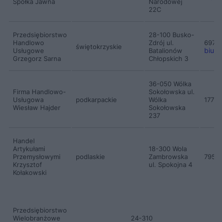
Spółka Jawna
Narodowej
22C
Przedsiębiorstwo
28-100 Busko-
Handlowo
Zdrój ul.
6975
świętokrzyskie
biuro
Usługowe
Batalionów
Grzegorz Sarna
Chłopskich 3
36-050 Wólka
Firma Handlowo-
Sokołowska ul.
Usługowa
podkarpackie
Wólka
1777
Wiesław Hajder
Sokołowska
237
Handel
Artykułami
18-300 Wola
Przemysłowymi
podlaskie
Zambrowska
7959
Krzysztof
ul. Spokojna 4
Kołakowski
Przedsiębiorstwo
Wielobranżowe
24-310