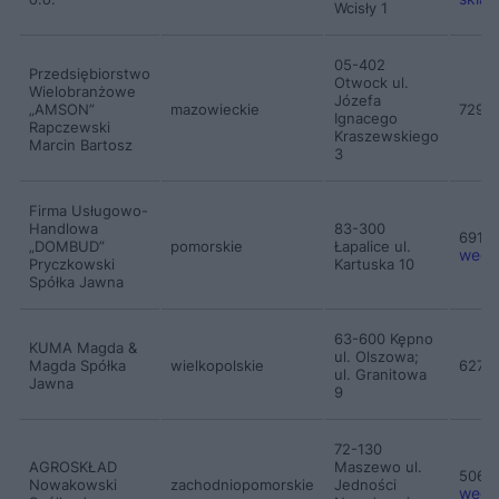
Wcisły 1
05-402
Przedsiębiorstwo
Otwock ul.
Wielobranżowe
Józefa
„AMSON”
mazowieckie
7298
Ignacego
Rapczewski
Kraszewskiego
Marcin Bartosz
3
Firma Usługowo-
Handlowa
83-300
6911
„DOMBUD”
pomorskie
Łapalice ul.
wegie
Pryczkowski
Kartuska 10
Spółka Jawna
63-600 Kępno
KUMA Magda &
ul. Olszowa;
Magda Spółka
wielkopolskie
6278
ul. Granitowa
Jawna
9
72-130
AGROSKŁAD
Maszewo ul.
5069
Nowakowski
zachodniopomorskie
Jedności
wegie