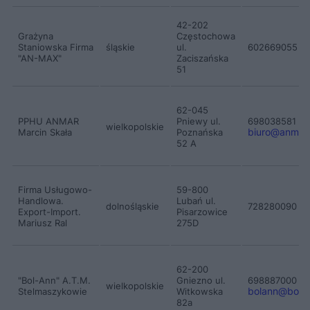
42-202
Grażyna
Częstochowa
a
Staniowska Firma
śląskie
ul.
602669055
"AN-MAX"
Zaciszańska
51
62-045
PPHU ANMAR
Pniewy ul.
698038581
wielkopolskie
biuro
@
anmar
Marcin Skała
Poznańska
52 A
Firma Usługowo-
59-800
Handlowa.
Lubań ul.
ma
dolnośląskie
728280090
Export-Import.
Pisarzowice
Mariusz Ral
275D
62-200
"Bol-Ann" A.T.M.
Gniezno ul.
698887000
wielkopolskie
bolann
@
bola
Stelmaszykowie
Witkowska
82a