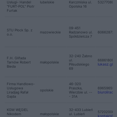
Usługi- Handel
lubelskie
Karczmiska ul.
532770800
"FURT-POL" Piotr
Opolska 16
Furtak
09-451
STU Płock Sp. z
mazowieckie
Radzanowo ul.
60662873
o.o.
Spółdzielcza 7
32-240 Żabno
F.H. Glifada
ul.
668618094
Tarnów Robert
małopolskie
lukasz.glif
Piłsudskiego
Bieda
69
Firma Handlowo-
46-320
Usługowa
Praszka,
696596555
opolskie
biuroliradj
Liradjag Rafał
Wierzbie ul. --
Gajda
- 31A
KGM WĘGIEL
32-433 Lubień
572020080
Nikodem
małopolskie
ul. Lubień
kontakt
@
s