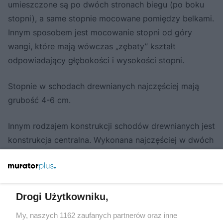
umieszczone są po dwóch stronach biegu (po boku
stopni), a same stopnie mocowane pomiędzy belkami.
Innym sposobem jest mocowanie stopni od góry
wangi, które mają wówczas „zębaty” kształt
odpowiadający głębokości i wysokości stopni.
Stopnie w schodach drewnianych najczęściej mają
grubość 4-6 cm.
Innym rodzajem konstrukcji schodów drewnianych jest
konstrukcja centralna. Wykonana najczęściej w dwóch
lub trzech częściach umieszczona jest w osi stopni.
Konstrukcje centralne można wykonać również w
formie modułowej. Stanowi wtedy szereg mniejszych
elementów skręconych ze sobą specjalnymi śrubami
Drogi Użytkowniku,
w jedną całość. Stopnie na konstrukcje centralne
My, naszych 1162 zaufanych partnerów oraz inne