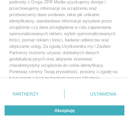
mocuje się na górną powierzchnię konstrukcji w
podmioty z Grupy ZPR Media uzyskujemy dostęp i
specjalne przygotowane podcięcia lub za pomocą
przechowujemy informacje na urządzeniu oraz
przetwarzamy dane osobowe, takie jak unikalne
metalowych płyt mocujących.
identyfikatory, standardowe informacje wysyłane przez
urządzenie czy dane przeglądania w celu zapewniania
spersonalizowanych reklam, wybór spersonalizowanych
treści, pomiar reklam i treści, badanie odbiorców oraz
ulepszanie usług. Za zgodą Użytkownika my i Zaufani
Partnerzy możemy używać dokładnych danych
geolokalizacyjnych oraz aktywnie skanować
charakterystykę urządzenia do celów identyfikacji.
Ponieważ cenimy Twoją prywatność, prosimy o zgodę na
korzystanie z tych technologii poprzez kliknięcie
„Akceptuję”. Zgoda jest dobrowolna i zawsze możesz ją
zmienić/wycofać klikając przycisk ustawień prywatności
PARTNERZY
USTAWIENIA
znajdujący się w lewym dolnym rogu strony
. Niektóre
rodzaje przetwarzania danych nie wymagają zgody
Akceptuję
użytkownika, ale masz prawo sprzeciwić się takiemu
przetwarzaniu. Preferencje będą miały zastosowanie tylko
na tej witrynie.