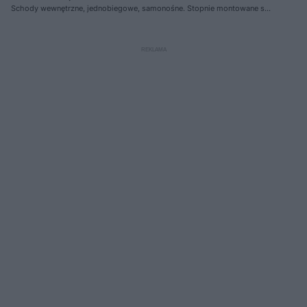
Schody wewnętrzne, jednobiegowe, samonośne. Stopnie montowane są
bezpośrednio do ściany