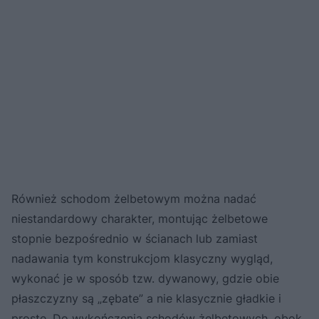
Również schodom żelbetowym można nadać
niestandardowy charakter, montując żelbetowe
stopnie bezpośrednio w ścianach lub zamiast
nadawania tym konstrukcjom klasyczny wygląd,
wykonać je w sposób tzw. dywanowy, gdzie obie
płaszczyzny są „zębate” a nie klasycznie gładkie i
proste. Do wykończenia schodów żelbetowych, obok