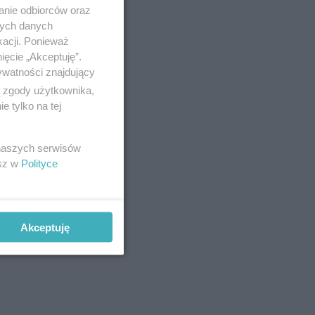
anie odbiorców oraz
nych danych
być
kacji. Ponieważ
ięcie „Akceptuję”.
ywatności znajdujący
ą zgody użytkownika,
 tylko na tej
 naszych serwisów
esz w
Polityce
Akceptuję