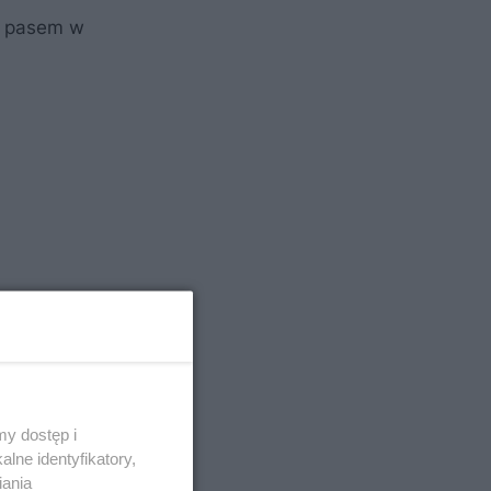
m pasem w
y dostęp i
lne identyfikatory,
iania