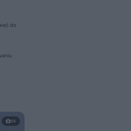
rwać do
waniu
56