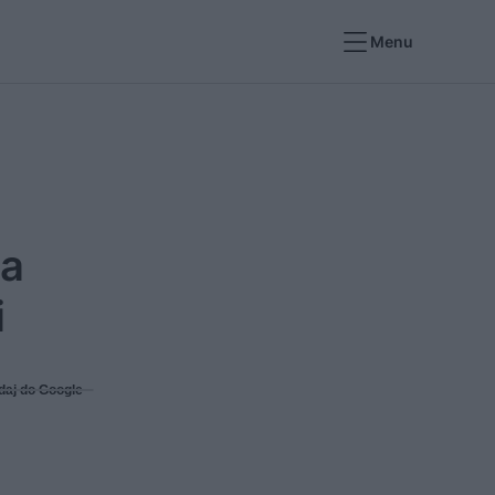
Menu
Na
i
daj do Google