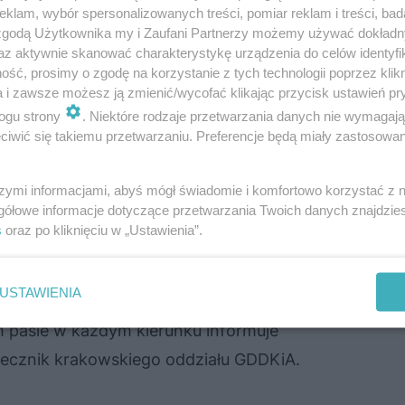
klam, wybór spersonalizowanych treści, pomiar reklam i treści, bad
 zgodą Użytkownika my i Zaufani Partnerzy możemy używać dokład
kopianki? Górale nie chcą dwupasmówki, ale droga ma 
az aktywnie skanować charakterystykę urządzenia do celów identyfi
ść, prosimy o zgodę na korzystanie z tych technologii poprzez klikn
a i zawsze możesz ją zmienić/wycofać klikając przycisk ustawień pr
ogu strony
. Niektóre rodzaje przetwarzania danych nie wymagaj
iwić się takiemu przetwarzaniu. Preferencje będą miały zastosowanie
wnicowy we Włocławku
szymi informacjami, abyś mógł świadomie i komfortowo korzystać z
gółowe informacje dotyczące przetwarzania Twoich danych znajdzi
ano (24 listopada) do czwartku
s
oraz po kliknięciu w „Ustawienia”.
topada) będziemy ściągać starą i układać
ę na jezdni prowadzącej w kierunku
USTAWIENIA
czas ruch zostanie poprowadzony drugą
m pasie w każdym kierunku informuje
zecznik krakowskiego oddziału GDDKiA.