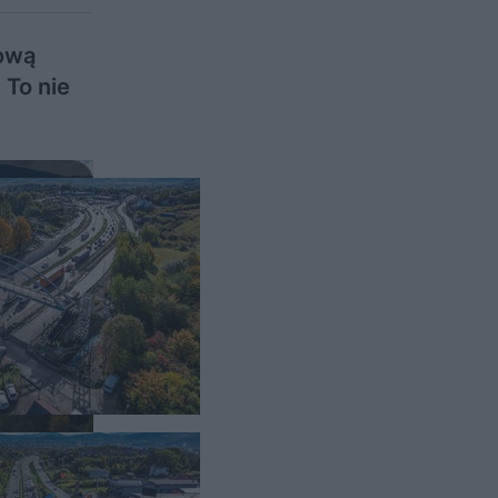
dową
 To nie