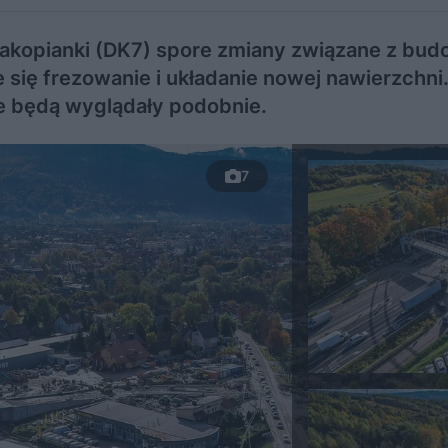
zakopianki (DK7) spore zmiany związane z bu
się frezowanie i układanie nowej nawierzchni.
ie będą wyglądały podobnie.
7