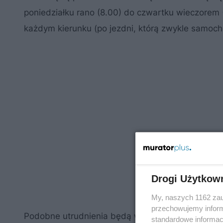
poniedziałku rano (8.00) do czwartku wieczorem
każdym kierunku (po jezdni, którą zwykle samoc
Drogi Użytkow
My, naszych 1162 zau
przechowujemy informa
Podobne utrudnienia będą w kolejnym tygodniu.
standardowe informac