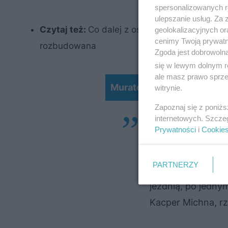
spersonalizowanych re
ulepszanie usług. Za
Czytaj też:
Co dalej z ostatnim odcinkiem za
geolokalizacyjnych or
cenimy Twoją prywatno
rozbudowana
Zgoda jest dobrowoln
się w lewym dolnym r
ale masz prawo sprzec
MuratorPlus: Most krato
witrynie.
Zapoznaj się z poniż
internetowych. Szcze
Od poniedziałku r
Prywatności
i
Cookie
wieczorem (27 lis
nową nawierzchni
PARTNERZY
Zakopanego. Wów
jezdnią, po jedny
Kacper Michna, r