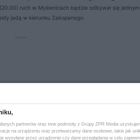
 (20.00) ruch w Myślenicach będzie odbywał się jedny
hody jadą w kierunku Zakopanego.
niku,
fanych partnerów oraz inne podmioty z Grupy ZPR Media uzyskujem
cje na urządzeniu oraz przetwarzamy dane osobowe, takie jak unika
je wysyłane przez urządzenie czy dane przeglądania w celu zapewn