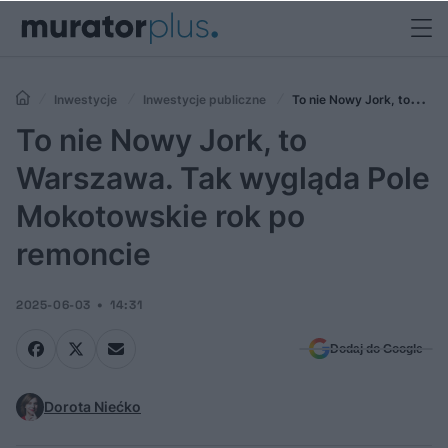
Inwestycje
Inwestycje publiczne
To nie Nowy Jork, to
Warszawa. Tak wygląda Pole Mokotowskie rok po remoncie
To nie Nowy Jork, to
Warszawa. Tak wygląda Pole
Mokotowskie rok po
remoncie
2025-06-03
14:31
Dodaj do Google
Dorota Niećko