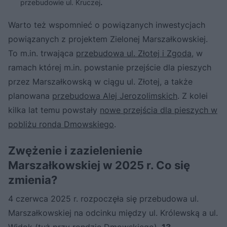
.
przebudowie ul. Kruczej
Warto też wspomnieć o powiązanych inwestycjach
powiązanych z projektem Zielonej Marszałkowskiej.
To m.in. trwająca
przebudowa ul. Złotej i Zgoda
, w
ramach której m.in. powstanie przejście dla pieszych
przez Marszałkowską w ciągu ul. Złotej, a także
planowana
przebudowa Alej Jerozolimskich
. Z kolei
kilka lat temu powstały
nowe przejścia dla pieszych w
pobliżu ronda Dmowskiego
.
Zwężenie i zazielenienie
Marszałkowskiej w 2025 r. Co się
zmienia?
4 czerwca 2025 r. rozpoczęła się przebudowa ul.
Marszałkowskiej na odcinku między ul. Królewską a ul.
Widok (tuż przy rondzie Dmowskiego).
13