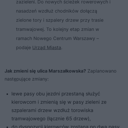
zazieleni. Do nowych ścieżek rowerowych i
nasadzeń wzdłuż chodników dołączą
zielone tory i szpalery drzew przy trasie
tramwajowej. To kolejny etap zmian w
ramach Nowego Centrum Warszawy –
podaje
Urząd Miasta
.
Jak zmieni się ulica Marszałkowska?
Zaplanowano
następujące zmiany:
lewe pasy obu jezdni przestaną służyć
kierowcom i zmienią się w pasy zieleni ze
szpalerami drzew wzdłuż torowiska
tramwajowego (łącznie 65 drzew),
do dyspozycji kierowców zostaną po dwa pasy