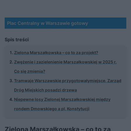
Plac Centralny w Warszawie gotowy
Spis treści
Zielona Marszałkowska – co to za projekt?
Zwężenie i zazielenienie Marszałkowskiej w 2025 r.
Co się zmienia?
Tramwaje Warszawskie przygotowałymiejsce, Zarząd
Dróg Miejskich posadzi drzewa
Niepewne losy Zielonej Marszałkowskiej między
rondem Dmowskiego a pl. Konstytucji
Zielona Marszałkowska – co to za