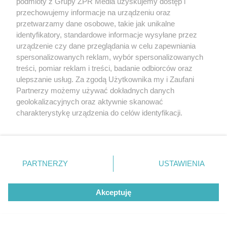
podmioty z Grupy ZPR Media uzyskujemy dostęp i
przechowujemy informacje na urządzeniu oraz
przetwarzamy dane osobowe, takie jak unikalne
identyfikatory, standardowe informacje wysyłane przez
urządzenie czy dane przeglądania w celu zapewniania
spersonalizowanych reklam, wybór spersonalizowanych
treści, pomiar reklam i treści, badanie odbiorców oraz
ulepszanie usług. Za zgodą Użytkownika my i Zaufani
Partnerzy możemy używać dokładnych danych
geolokalizacyjnych oraz aktywnie skanować
charakterystykę urządzenia do celów identyfikacji.
Ponieważ cenimy Twoją prywatność, prosimy o zgodę na
korzystanie z tych technologii poprzez kliknięcie
„Akceptuję”. Zgoda jest dobrowolna i zawsze możesz ją
zmienić/wycofać klikając przycisk ustawień prywatności
PARTNERZY
USTAWIENIA
znajdujący się w lewym dolnym rogu strony
. Niektóre
rodzaje przetwarzania danych nie wymagają zgody
Rogatka Mokotowska przy pl. Unii Lubelskiej w
Akceptuję
użytkownika, ale masz prawo sprzeciwić się takiemu
Warszawie do remontu. Jest umowa
przetwarzaniu. Preferencje będą miały zastosowanie tylko
na tej witrynie.