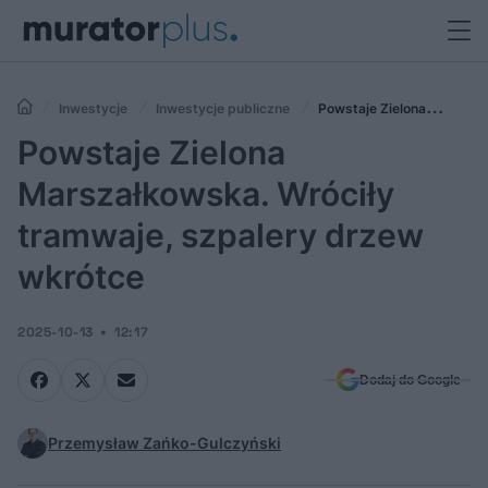
Inwestycje
Inwestycje publiczne
Powstaje Zielona
Marszałkowska. Wróciły tramwaje, szpalery drzew wkrótce
Powstaje Zielona
Marszałkowska. Wróciły
tramwaje, szpalery drzew
wkrótce
2025-10-13
12:17
Dodaj do Google
Przemysław Zańko-Gulczyński