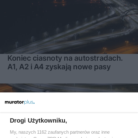
Koniec ciasnoty na autostradach.
A1, A2 i A4 zyskają nowe pasy
Drogi Użytkowniku,
My, naszych 1162 zaufanych partnerów oraz inne