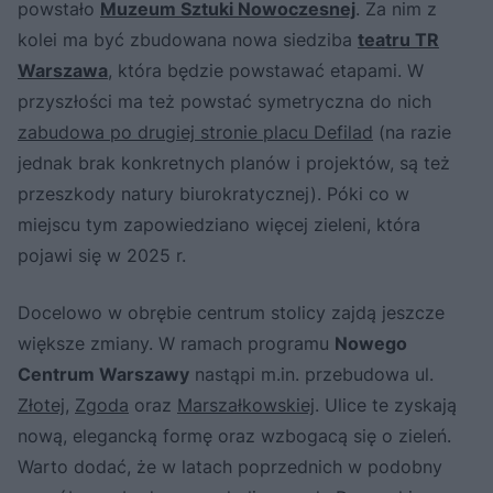
powstało
Muzeum Sztuki Nowoczesnej
. Za nim z
kolei ma być zbudowana nowa siedziba
teatru TR
Warszawa
, która będzie powstawać etapami. W
przyszłości ma też powstać symetryczna do nich
zabudowa po drugiej stronie placu Defilad
(na razie
jednak brak konkretnych planów i projektów, są też
przeszkody natury biurokratycznej). Póki co w
miejscu tym zapowiedziano więcej zieleni, która
pojawi się w 2025 r.
Docelowo w obrębie centrum stolicy zajdą jeszcze
większe zmiany. W ramach programu
Nowego
Centrum Warszawy
nastąpi m.in. przebudowa ul.
Złotej
,
Zgoda
oraz
Marszałkowskiej
. Ulice te zyskają
nową, elegancką formę oraz wzbogacą się o zieleń.
Warto dodać, że w latach poprzednich w podobny