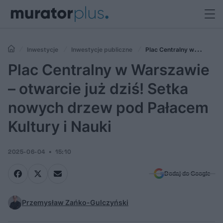
Inwestycje
Inwestycje publiczne
Plac Centralny w
Warszawie – otwarcie już dziś! Setka nowych drzew pod Pałacem
Plac Centralny w Warszawie
Kultury i Nauki
– otwarcie już dziś! Setka
nowych drzew pod Pałacem
Kultury i Nauki
2025-06-04
15:10
Dodaj do Google
Przemysław Zańko-Gulczyński