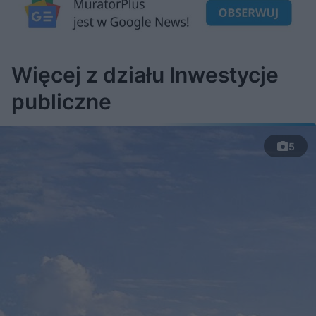
u
o
s
d
u
Â
Więcej z działu Inwestycje
publiczne
5