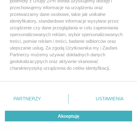
podmioty z Grupy ZPR Media uzyskujemy dostęp i
przechowujemy informacje na urządzeniu oraz
przetwarzamy dane osobowe, takie jak unikalne
identyfikatory, standardowe informacje wysyłane przez
urządzenie czy dane przeglądania w celu zapewniania
spersonalizowanych reklam, wybór spersonalizowanych
treści, pomiar reklam i treści, badanie odbiorców oraz
ulepszanie usług. Za zgodą Użytkownika my i Zaufani
Partnerzy możemy używać dokładnych danych
Prawie 16 km nowej trasy na Pomorzu.
geolokalizacyjnych oraz aktywnie skanować
Starogard Gdański czeka duża zmiana
charakterystykę urządzenia do celów identyfikacji.
Ponieważ cenimy Twoją prywatność, prosimy o zgodę na
korzystanie z tych technologii poprzez kliknięcie
„Akceptuję”. Zgoda jest dobrowolna i zawsze możesz ją
zmienić/wycofać klikając przycisk ustawień prywatności
PARTNERZY
USTAWIENIA
znajdujący się w lewym dolnym rogu strony
. Niektóre
rodzaje przetwarzania danych nie wymagają zgody
Akceptuję
użytkownika, ale masz prawo sprzeciwić się takiemu
przetwarzaniu. Preferencje będą miały zastosowanie tylko
na tej witrynie.