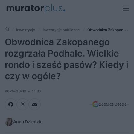
Inwestycje
Inwestycje publiczne
Obwodnica Zakopanego
rozgrzała Podhale. Wielkie rondo i sześć pasów? Kiedy i czy w ogóle?
Obwodnica Zakopanego
rozgrzała Podhale. Wielkie
rondo i sześć pasów? Kiedy i
czy w ogóle?
2025-06-12
11:37
Dodaj do Google
Anna Dziedzic