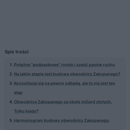
Spis treści
Potężne "podpaskowe" rondo i sześć pasów ruchu
Na jakim etapie jest budowa obwodnicy Zakopanego?
Konsultacje się na pewno odbędą, ale to nie jest ten
etap
Obwodnica Zakopanego za około miliard złotych.
Tylko kiedy?
Harmonogram budowy obwodnicy Zakopanego