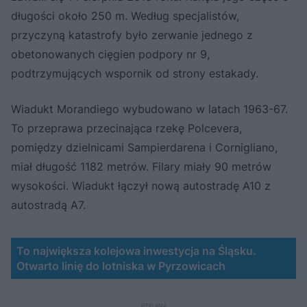
długości około 250 m. Według specjalistów,
przyczyną katastrofy było zerwanie jednego z
obetonowanych cięgien podpory nr 9,
podtrzymujących wspornik od strony estakady.
Wiadukt Morandiego wybudowano w latach 1963-67.
To przeprawa przecinająca rzekę Polcevera,
pomiędzy dzielnicami Sampierdarena i Cornigliano,
miał długość 1182 metrów. Filary miały 90 metrów
wysokości. Wiadukt łączył nową autostradę A10 z
autostradą A7.
To największa kolejowa inwestycja na Śląsku.
Otwarto linię do lotniska w Pyrzowicach