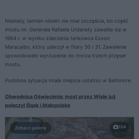
Niestety, tamten obiekt nie miał szczęścia, bo część
mostu im. Generała Rafaela Urdanety zawaliła się w
1964 r. w wyniku zderzenia tankowca Exxon
Maracaibo, który uderzył w filary 30 i 31. Zawalenie
spowodowało wyrzucenie do morza trzech przęseł
mostu.
Podobna sytuacja miała miejsce ostatnio w Baltimore.
Obwodnica Oświęcimia: most przez Wisłę już
połączył Śląsk i Małopolskę
104