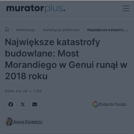
Inwestycje
Inwestycje publiczne
Największe katastrofy
budowlane: Most Morandiego w Genui runął w 2018 roku
Największe katastrofy
budowlane: Most
Morandiego w Genui runął w
2018 roku
2024-04-02
7:34
Dodaj do Google
Anna Dziedzic