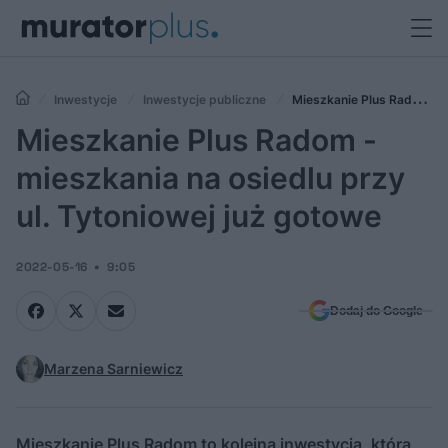
Inwestycje
Inwestycje publiczne
Mieszkanie Plus Radom -
mieszkania na osiedlu przy ul. Tytoniowej już gotowe
Mieszkanie Plus Radom -
mieszkania na osiedlu przy
ul. Tytoniowej już gotowe
2022-05-16
9:05
Dodaj do Google
Marzena Sarniewicz
Mieszkanie Plus Radom to kolejna inwestycja, która