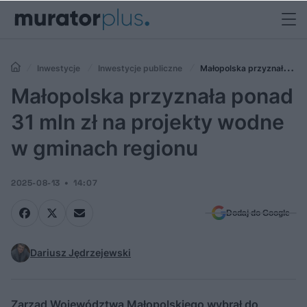
Inwestycje
Inwestycje publiczne
Małopolska przyznała
ponad 31 mln zł na projekty wodne w gminach regionu
Małopolska przyznała ponad
31 mln zł na projekty wodne
w gminach regionu
2025-08-13
14:07
Dodaj do Google
Dariusz Jędrzejewski
Zarząd Województwa Małopolskiego wybrał do