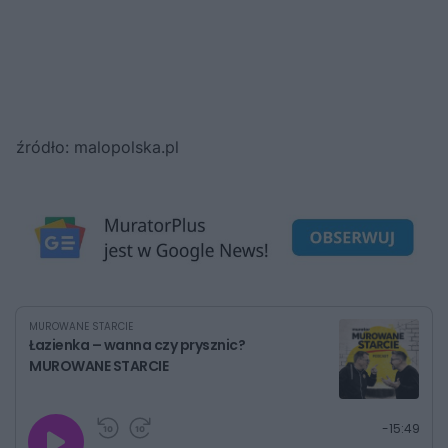
źródło: malopolska.pl
MUROWANE STARCIE
Łazienka – wanna czy prysznic?
MUROWANE STARCIE
G
P
P
P
-
15:49
r
r
r
o