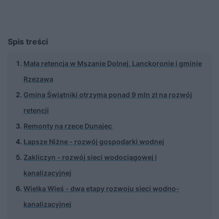
Spis treści
Mała retencja w Mszanie Dolnej, Lanckoronie i gminie
Rzezawa
Gmina Świątniki otrzyma ponad 9 mln zł na rozwój
retencji
Remonty na rzece Dunajec
Łapsze Niżne - rozwój gospodarki wodnej
Zakliczyn - rozwój sieci wodociągowej i
kanalizacyjnej
Wielka Wieś - dwa etapy rozwoju sieci wodno-
kanalizacyjnej