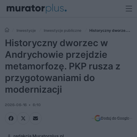
Inwestycje
Inwestycje publiczne
Historyczny dworzec w
Andrychowie przejdzie metamorfozę. PKP rusza z przygotowaniami do
Historyczny dworzec w
modernizacji
Andrychowie przejdzie
metamorfozę. PKP rusza z
przygotowaniami do
modernizacji
2026-06-16
6:10
Dodaj do Google
redakcja Muratorplus.pl