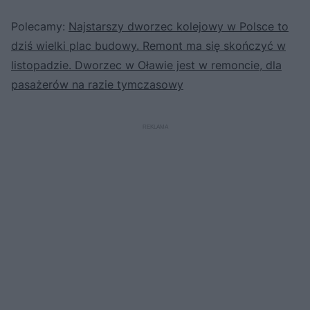
Polecamy:
Najstarszy dworzec kolejowy w Polsce to
dziś wielki plac budowy. Remont ma się skończyć w
listopadzie. Dworzec w Oławie jest w remoncie, dla
pasażerów na razie tymczasowy