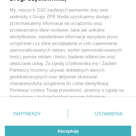
My, naszych 1162 zaufanych partnerów oraz inne
Żaden utwór zamieszczony w serwisie nie może być powielany i
rozpowszechniany lub dalej rozpowszechniany w jakikolwiek sposób
podmioty z Grupy ZPR Media uzyskujemy dostęp i
(w tym także elektroniczny lub mechaniczny) na jakimkolwiek polu
przechowujemy informacje na urządzeniu oraz
eksploatacji w jakiejkolwiek formie, włącznie z umieszczaniem w
przetwarzamy dane osobowe, takie jak unikalne
Internecie bez pisemnej zgody właściciela praw. Jakiekolwiek użycie
lub wykorzystanie utworów w całości lub w części z naruszeniem
identyfikatory, standardowe informacje wysyłane przez
prawa, tzn. bez właściwej zgody, jest zabronione pod groźbą kary i
urządzenie czy dane przeglądania w celu zapewniania
może być ścigane prawnie.
spersonalizowanych reklam, wybór spersonalizowanych
treści, pomiar reklam i treści, badanie odbiorców oraz
ulepszanie usług. Za zgodą Użytkownika my i Zaufani
Partnerzy możemy używać dokładnych danych
geolokalizacyjnych oraz aktywnie skanować
charakterystykę urządzenia do celów identyfikacji.
O nas
Ponieważ cenimy Twoją prywatność, prosimy o zgodę na
korzystanie z tych technologii poprzez kliknięcie
Informacje prawne
„Akceptuję”. Zgoda jest dobrowolna i zawsze możesz ją
zmienić/wycofać klikając przycisk ustawień prywatności
Nasze serwisy
PARTNERZY
USTAWIENIA
znajdujący się w lewym dolnym rogu strony
. Niektóre
© 2026 Grupa ZPR Media
rodzaje przetwarzania danych nie wymagają zgody
Akceptuję
użytkownika, ale masz prawo sprzeciwić się takiemu