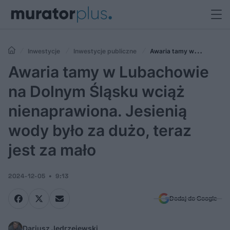
Inwestycje
Inwestycje publiczne
Awaria tamy w
Lubachowie na Dolnym Śląsku wciąż nienaprawiona. Jesienią wody
Awaria tamy w Lubachowie
było za dużo, teraz jest za mało
na Dolnym Śląsku wciąż
nienaprawiona. Jesienią
wody było za dużo, teraz
jest za mało
2024-12-05
9:13
Dodaj do Google
Dariusz Jędrzejewski