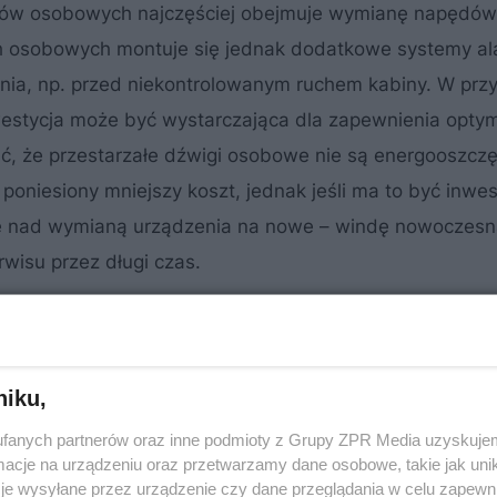
gów osobowych najczęściej obejmuje wymianę napędów
h osobowych montuje się jednak dodatkowe systemy a
nia, np. przed niekontrolowanym ruchem kabiny. W prz
stycja może być wystarczająca dla zapewnienia optyma
ać, że przestarzałe dźwigi osobowe nie są energooszcz
oniesiony mniejszy koszt, jednak jeśli ma to być inwes
się nad wymianą urządzenia na nowe – windę nowoczesn
wisu przez długi czas.
niku,
fanych partnerów oraz inne podmioty z Grupy ZPR Media uzyskujem
cje na urządzeniu oraz przetwarzamy dane osobowe, takie jak unika
je wysyłane przez urządzenie czy dane przeglądania w celu zapewn