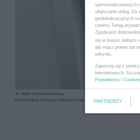
spersonalizowanych re
ulepszanie usług. Za
geolokalizacyjnych or
cenimy Twoją prywatno
Zgoda jest dobrowoln
się w lewym dolnym r
ale masz prawo sprzec
witrynie.
Zapoznaj się z poniż
internetowych. Szcze
Prywatności
i
Cookie
Autor: Archiwum serwisu
Modernizacja dźwigów osobowych najczęściej obejmuje wymianę nap
PARTNERZY