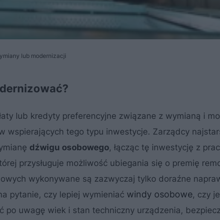
ymiany lub modernizacji
odernizować?
łaty lub kredyty preferencyjne związane z wymianą i mo
 wspierających tego typu inwestycje. Zarządcy najsta
wymianę
dźwigu osobowego
, łącząc tę inwestycję z pra
tórej przysługuje możliwość ubiegania się o premię re
nsowych wykonywane są zazwyczaj tylko doraźne napra
windy osobowe
 pytanie, czy lepiej wymieniać
, czy je
ąć po uwagę wiek i stan techniczny urządzenia, bezpiec