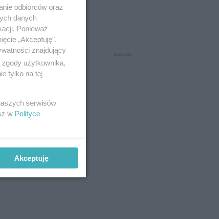
anie odbiorców oraz
nych danych
kacji. Ponieważ
ięcie „Akceptuję”.
ywatności znajdujący
ą zgody użytkownika,
 tylko na tej
 naszych serwisów
esz w
Polityce
Akceptuję