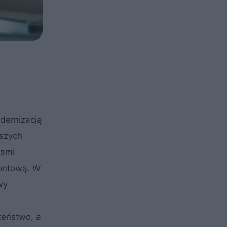
dernizacją
rszych
cami
montową. W
wy
zeństwo, a