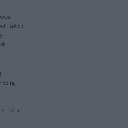
ości,
ch, takich
y
kie
i
 do tej
2, która