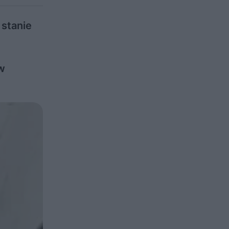
stanie
w