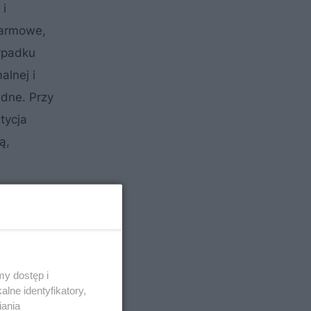
 i
larmowe,
ypadku
lnej i
ędne. Przy
tycja
ą,
y dostęp i
lne identyfikatory,
iania