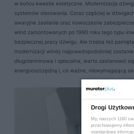
w końcu kwestie estetyczne. Modernizacja dźwi
systemów sterowania. Coraz częściej w dźwigac
awaryjne zasilanie oraz nowoczesne zabezpiecze
wind zamontowanych po 1990 roku tego typu inwe
bezpiecznej pracy dźwigu. Ale trzeba też pamięt
modernizacji windy najprawdopodobniej zostanie p
długoterminowa i opłacalna, warto zastanowić 
energooszczędną i, co ważne, niewymagającą ser
Drogi Użytkow
My, naszych 1160 zau
przechowujemy informa
standardowe informac