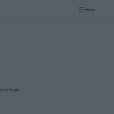
Menu
daj do Google