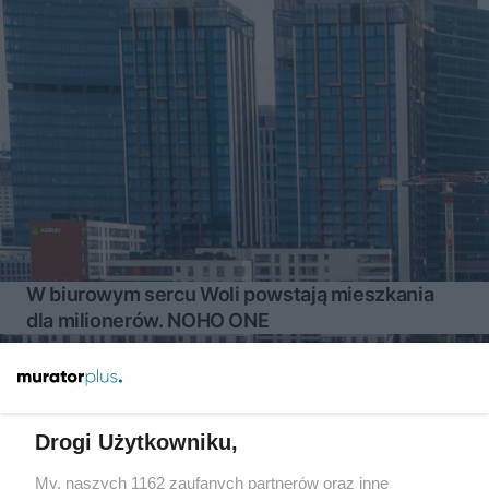
W biurowym sercu Woli powstają mieszkania
dla milionerów. NOHO ONE
Więcej
Drogi Użytkowniku,
My, naszych 1162 zaufanych partnerów oraz inne