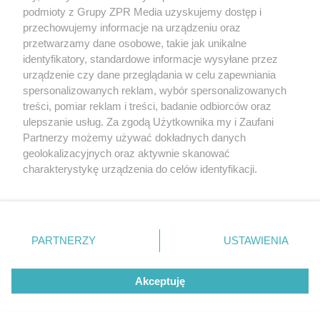
Żaden utwór zamieszczony w serwisie nie może być powielany i
podmioty z Grupy ZPR Media uzyskujemy dostęp i
rozpowszechniany lub dalej rozpowszechniany w jakikolwiek
sposób (w tym także elektroniczny lub mechaniczny) na
przechowujemy informacje na urządzeniu oraz
jakimkolwiek polu eksploatacji w jakiejkolwiek formie, włącznie z
przetwarzamy dane osobowe, takie jak unikalne
umieszczaniem w Internecie bez pisemnej zgody właściciela praw.
Jakiekolwiek użycie lub wykorzystanie utworów w całości lub w
identyfikatory, standardowe informacje wysyłane przez
części z naruszeniem prawa, tzn. bez właściwej zgody, jest
urządzenie czy dane przeglądania w celu zapewniania
zabronione pod groźbą kary i może być ścigane prawnie.
spersonalizowanych reklam, wybór spersonalizowanych
treści, pomiar reklam i treści, badanie odbiorców oraz
ulepszanie usług. Za zgodą Użytkownika my i Zaufani
Partnerzy możemy używać dokładnych danych
geolokalizacyjnych oraz aktywnie skanować
charakterystykę urządzenia do celów identyfikacji.
O nas
Ponieważ cenimy Twoją prywatność, prosimy o zgodę na
korzystanie z tych technologii poprzez kliknięcie
Informacje prawne
„Akceptuję”. Zgoda jest dobrowolna i zawsze możesz ją
zmienić/wycofać klikając przycisk ustawień prywatności
Nasze serwisy
PARTNERZY
USTAWIENIA
znajdujący się w lewym dolnym rogu strony
. Niektóre
© 2026 Grupa ZPR Media
rodzaje przetwarzania danych nie wymagają zgody
Akceptuję
użytkownika, ale masz prawo sprzeciwić się takiemu
przetwarzaniu. Preferencje będą miały zastosowanie tylko
na tej witrynie.