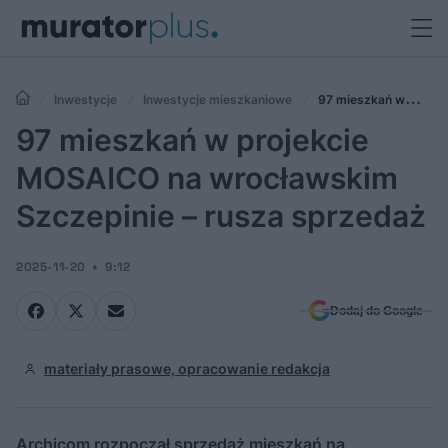
Inwestycje
Inwestycje mieszkaniowe
97 mieszkań w
projekcie MOSAICO na wrocławskim Szczepinie – rusza sprzedaż
97 mieszkań w projekcie
MOSAICO na wrocławskim
Szczepinie – rusza sprzedaż
2025-11-20
9:12
Dodaj do Google
materiały prasowe, opracowanie redakcja
Archicom rozpoczął sprzedaż mieszkań na