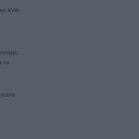
wa XVIII-
awiając
a na
tyczna