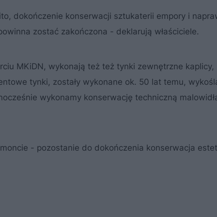
ito, dokończenie konserwacji sztukaterii empory i napra
powinna zostać zakończona - deklarują właściciele.
rciu MKiDN, wykonają też też tynki zewnętrzne kaplicy,
ntowe tynki, zostały wykonane ok. 50 lat temu, wykośl
nocześnie wykonamy konserwację techniczną malowidł
remoncie - pozostanie do dokończenia konserwacja este