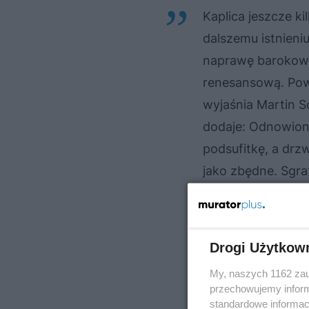
Kaplica jeszcze ki
dalszemu istnieni
naprawę barokowy
renesansową. Powr
wyjaśnia Martin S
dodaje: Odnowion
podsufitkę, a drz
jako zbędne. Sgra
odsłonięta.
Drogi Użytkow
My, naszych 1162 zau
przechowujemy informa
standardowe informac