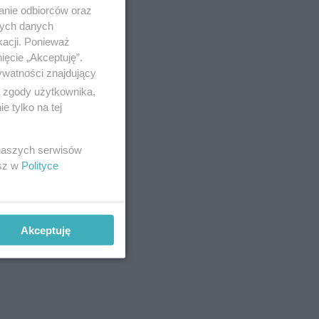
anie odbiorców oraz
nych danych
kacji. Ponieważ
ięcie „Akceptuję”.
ywatności znajdujący
ą zgody użytkownika,
 tylko na tej
 naszych serwisów
esz w
Polityce
prace
stało
Akceptuję