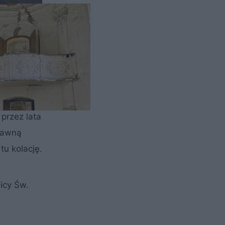
śniej wzór
j.
ję. To
przez lata
 dawną
u kolację.
icy Św.