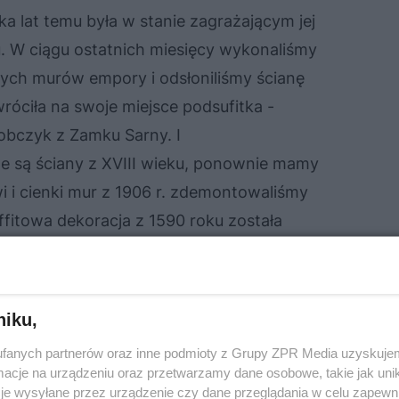
lka lat temu była w stanie zagrażającym jej
u. W ciągu ostatnich miesięcy wykonaliśmy
ch murów empory i odsłoniliśmy ścianę
óciła na swoje miejsce podsufitka -
obczyk z Zamku Sarny. I
e są ściany z XVIII wieku, ponownie mamy
wi i cienki mur z 1906 r. zdemontowaliśmy
ffitowa dekoracja z 1590 roku została
niku,
fanych partnerów oraz inne podmioty z Grupy ZPR Media uzyskujem
cje na urządzeniu oraz przetwarzamy dane osobowe, takie jak unika
je wysyłane przez urządzenie czy dane przeglądania w celu zapewn