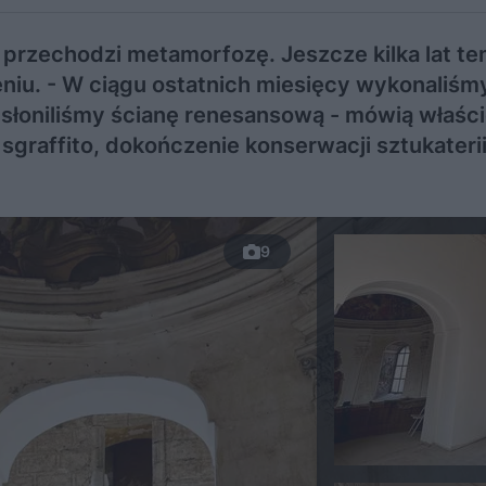
przechodzi metamorfozę. Jeszcze kilka lat te
eniu. - W ciągu ostatnich miesięcy wykonaliśm
oniliśmy ścianę renesansową - mówią właścic
sgraffito, dokończenie konserwacji sztukater
9