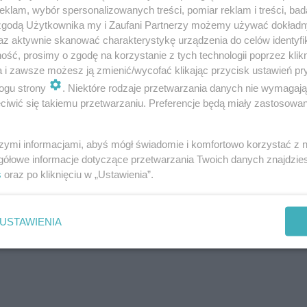
klam, wybór spersonalizowanych treści, pomiar reklam i treści, bad
 zgodą Użytkownika my i Zaufani Partnerzy możemy używać dokład
az aktywnie skanować charakterystykę urządzenia do celów identyfi
ść, prosimy o zgodę na korzystanie z tych technologii poprzez klikn
a i zawsze możesz ją zmienić/wycofać klikając przycisk ustawień pr
ogu strony
. Niektóre rodzaje przetwarzania danych nie wymagaj
iwić się takiemu przetwarzaniu. Preferencje będą miały zastosowanie
szymi informacjami, abyś mógł świadomie i komfortowo korzystać z
gółowe informacje dotyczące przetwarzania Twoich danych znajdzi
s
oraz po kliknięciu w „Ustawienia”.
parciu Ministerstwa Kultury i Dziedzictwa Narodowego 
o, ściągi, dociążenie kopuły. W 2023 r. konserwacji zo
USTAWIENIA
ominają właściciele.