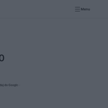
Menu
0
daj do Google