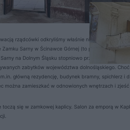
wacją rządcówki odkryliśmy właśnie nieujawniony wcze
le Zamku Sarny w Ścinawce Górnej (to powiat kłodzki, wo
 Sarny na Dolnym Śląsku stopniowo przechodzi renowac
dbywanych zabytków województwa dolnośląskiego. Choć 
 m.in. główną rezydencję, budynek bramny, spichlerz i
ęc można zamieszkać w odnowionych wnętrzach i zjeść t
e toczą się w zamkowej kaplicy. Salon za emporą w Kapl
ji.