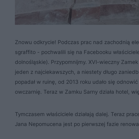
Znowu odkrycie! Podczas prac nad zachodnią ele
sgraffito - pochwalili się na Facebooku właścicie
dolnośląskie). Przypomnijmy. XVI-wieczny Zamek
jeden z najciekawszych, a niestety długo zanie
popadał w ruinę, od 2013 roku udało się odnowić
owczarnię. Teraz w Zamku Sarny działa hotel, wi
Tymczasem właściciele działają dalej. Teraz prac
Jana Nepomucena jest po pierwszej fazie renowac