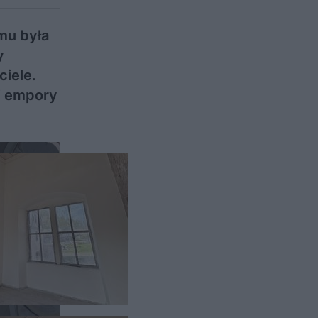
mu była
y
iele.
ii empory