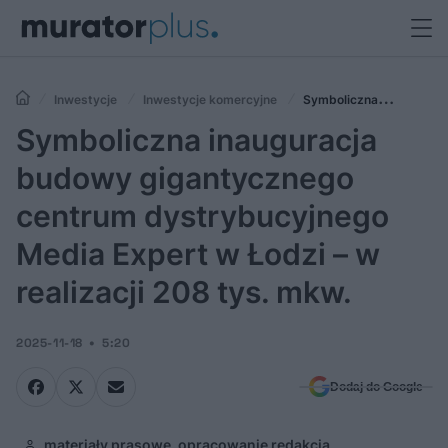
Inwestycje
Inwestycje komercyjne
Symboliczna
inauguracja budowy gigantycznego centrum dystrybucyjnego Media
Symboliczna inauguracja
Expert w Łodzi – w realizacji 208 tys. mkw.
budowy gigantycznego
centrum dystrybucyjnego
Media Expert w Łodzi – w
realizacji 208 tys. mkw.
2025-11-18
5:20
Dodaj do Google
materiały prasowe, opracowanie redakcja