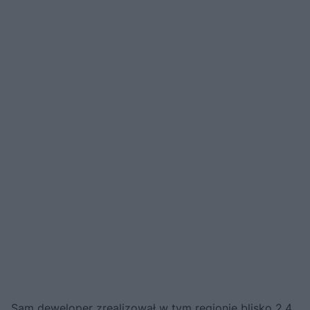
Sam deweloper zrealizował w tym regionie blisko 2,4