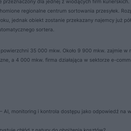
e przeznaczony dla jednej z wiodących firm kurierskich.
homione regionalne centrum sortowania przesyłek. Roz
roku, jednak obiekt zostanie przekazany najemcy już pół
utomatycznego sortera.
 powierzchni 35 000 mkw. Około 9 900 mkw. zajmie w n
czne, a 4 000 mkw. firma działająca w sektorze e-comm
AI, monitoring i kontrola dostępu jako odpowiedź na 
zystuje chłód z natury do obniżenia kosztów?