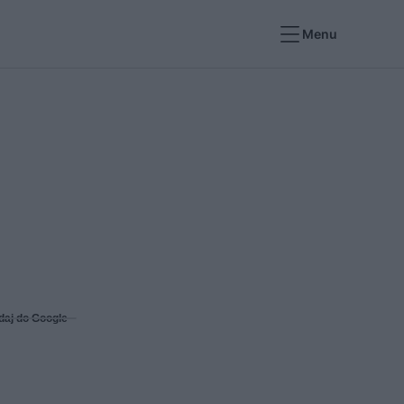
Menu
I
daj do Google