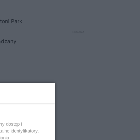
toni Park
ządzany
y dostęp i
lne identyfikatory,
iania