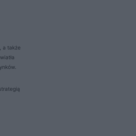
 a także
wiatła
dynków.
strategią