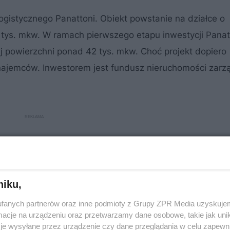
istycznego Panattoni. Obiekt powstanie na działce o
 tys. mkw. W ramach pierwszego etapu inwestycji Panat
 powierzchni ponad 42 tys. mkw. Choć projekt dopiero
najemców. Inwestorem jest fundusz nieruchomości zar
niku,
fanych partnerów oraz inne podmioty z Grupy ZPR Media uzyskujem
cje na urządzeniu oraz przetwarzamy dane osobowe, takie jak unika
je wysyłane przez urządzenie czy dane przeglądania w celu zapewn