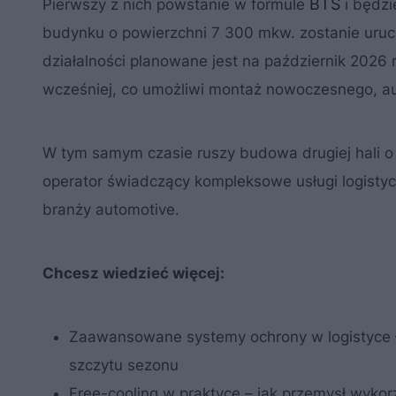
BTS
Pierwszy z nich powstanie w formule
i będzi
budynku o powierzchni 7 300 mkw. zostanie uruc
działalności planowane jest na październik 2026 
wcześniej, co umożliwi montaż nowoczesnego, a
W tym samym czasie ruszy budowa drugiej hali o
operator świadczący kompleksowe usługi logisty
branży automotive.
Chcesz wiedzieć więcej:
Zaawansowane systemy ochrony w logistyce – 
szczytu sezonu
Free-cooling w praktyce – jak przemysł wykor