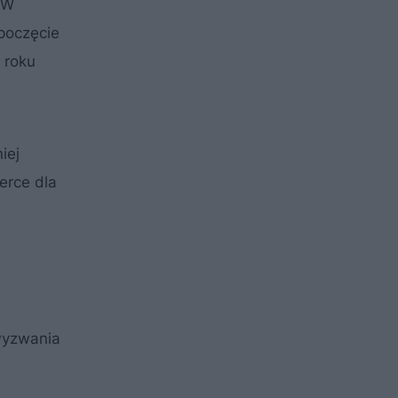
 W
poczęcie
 roku
iej
erce dla
wyzwania