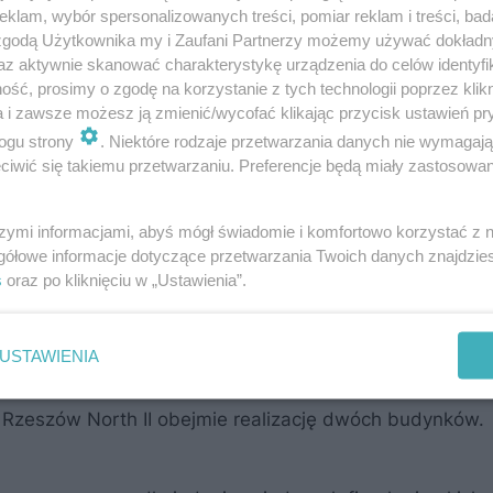
klam, wybór spersonalizowanych treści, pomiar reklam i treści, bad
 zgodą Użytkownika my i Zaufani Partnerzy możemy używać dokład
az aktywnie skanować charakterystykę urządzenia do celów identyfi
ść, prosimy o zgodę na korzystanie z tych technologii poprzez klikn
ment w Panattoni, Rzeszów zyskuje na znaczeniu jako 
a i zawsze możesz ją zmienić/wycofać klikając przycisk ustawień pr
owych potentatów. To zasługa takich czynników jak do
ogu strony
. Niektóre rodzaje przetwarzania danych nie wymagaj
iwić się takiemu przetwarzaniu. Preferencje będą miały zastosowanie
nie przy dwóch istotnych szlakach transportowych – aut
ędzynarodowej trasy Via Carpathia. Lokalizacja ta ułat
szymi informacjami, abyś mógł świadomie i komfortowo korzystać z
 Słowacji i Rumunii. Dodatkowym atutem jest bliskość
gółowe informacje dotyczące przetwarzania Twoich danych znajdzi
wielka odległość od centrum miasta, wynosząca 10 km.
s
oraz po kliknięciu w „Ustawienia”.
dowie
USTAWIENIA
 Rzeszów North II obejmie realizację dwóch budynków.