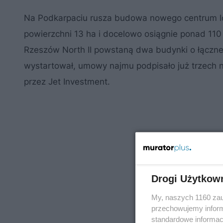
Na Podkarpaciu rusza budowa nowego centrum log
powierzchni 13 ha i docelowo osiągnie ponad 110
Rzeszów North II powstaną dwa budynki o łącznej
wystartował, umowy najmu podpisało już trzech 
przez Jet Investment.
Drogi Użytkow
My, naszych 1160 zau
przechowujemy informa
standardowe informac