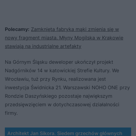
Polecamy:
Zamknięta fabryka mąki zmienia się w
nowy fragment miasta. Młyny Mogilska w Krakowie
stawiają na industrialne artefakty
Na Górnym Śląsku deweloper ukończył projekt
Nadgórników 14 w katowickiej Strefie Kultury. We
Wrocławiu, tuż przy Rynku, realizowana jest
inwestycja Świdnicka 21. Warszawski NOHO ONE przy
Rondzie Daszyńskiego pozostaje największym
przedsięwzięciem w dotychczasowej działalności
firmy.
Architekt Jan Sikora. Siedem grzechów głównych