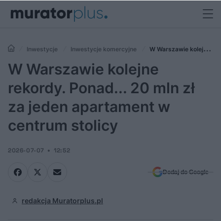
Inwestycje
Inwestycje komercyjne
W Warszawie kolejne
rekordy. Ponad... 20 mln zł za jeden apartament w centrum stolicy
W Warszawie kolejne
rekordy. Ponad... 20 mln zł
za jeden apartament w
centrum stolicy
2026-07-07
12:52
Dodaj do Google
redakcja Muratorplus.pl