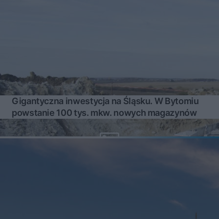
Gigantyczna inwestycja na Śląsku. W Bytomiu
powstanie 100 tys. mkw. nowych magazynów