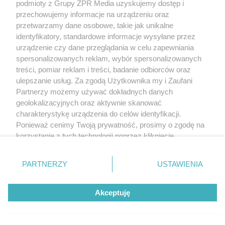
podmioty z Grupy ZPR Media uzyskujemy dostęp i
przechowujemy informacje na urządzeniu oraz
przetwarzamy dane osobowe, takie jak unikalne
identyfikatory, standardowe informacje wysyłane przez
urządzenie czy dane przeglądania w celu zapewniania
spersonalizowanych reklam, wybór spersonalizowanych
treści, pomiar reklam i treści, badanie odbiorców oraz
ulepszanie usług. Za zgodą Użytkownika my i Zaufani
Partnerzy możemy używać dokładnych danych
geolokalizacyjnych oraz aktywnie skanować
charakterystykę urządzenia do celów identyfikacji.
Ponieważ cenimy Twoją prywatność, prosimy o zgodę na
korzystanie z tych technologii poprzez kliknięcie
„Akceptuję”. Zgoda jest dobrowolna i zawsze możesz ją
zmienić/wycofać klikając przycisk ustawień prywatności
PARTNERZY
USTAWIENIA
znajdujący się w lewym dolnym rogu strony
. Niektóre
rodzaje przetwarzania danych nie wymagają zgody
Akceptuję
użytkownika, ale masz prawo sprzeciwić się takiemu
przetwarzaniu. Preferencje będą miały zastosowanie tylko
na tej witrynie.