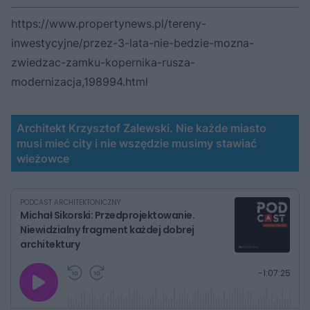
https://www.propertynews.pl/tereny-
inwestycyjne/przez-3-lata-nie-bedzie-mozna-
zwiedzac-zamku-kopernika-rusza-
modernizacja,198994.html
Architekt Krzysztof Zalewski. Nie każde miasto
musi mieć city i nie wszędzie musimy stawiać
wieżowce
PODCAST ARCHITEKTONICZNY
Michał Sikorski: Przedprojektowanie.
Niewidzialny fragment każdej dobrej
architektury
G
P
P
P
-
1:07:25
r
r
r
o
a
z
z
j
z
e
e
w
w