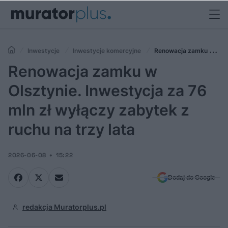
Inwestycje
Inwestycje komercyjne
Renowacja zamku w
Olsztynie. Inwestycja za 76 mln zł wyłączy zabytek z ruchu na trzy lata
Renowacja zamku w
Olsztynie. Inwestycja za 76
mln zł wyłączy zabytek z
ruchu na trzy lata
2026-06-08
15:22
Dodaj do Google
redakcja Muratorplus.pl