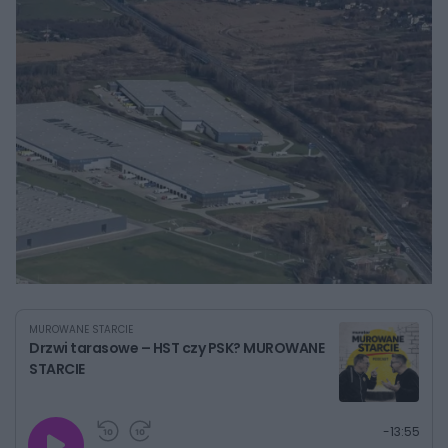
MUROWANE STARCIE
Drzwi tarasowe – HST czy PSK? MUROWANE
STARCIE
G
P
P
P
-
13:55
r
r
r