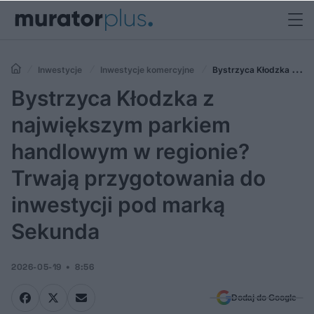
Inwestycje
Inwestycje komercyjne
Bystrzyca Kłodzka z
największym parkiem handlowym w regionie? Trwają przygotowania
Bystrzyca Kłodzka z
do inwestycji pod marką Sekunda
największym parkiem
handlowym w regionie?
Trwają przygotowania do
inwestycji pod marką
Sekunda
2026-05-19
8:56
Dodaj do Google