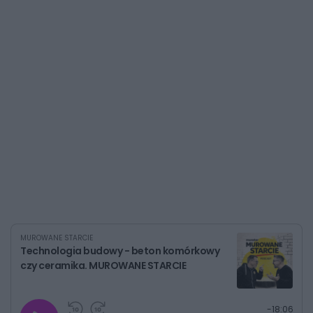
MUROWANE STARCIE
Technologia budowy - beton komórkowy
czy ceramika. MUROWANE STARCIE
G
P
P
P
-
18:06