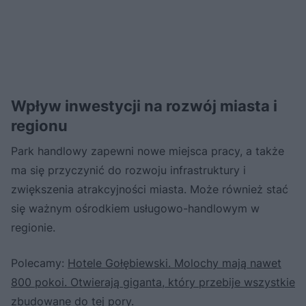
Wpływ inwestycji na rozwój miasta i
regionu
Park handlowy zapewni nowe miejsca pracy, a także
ma się przyczynić do rozwoju infrastruktury i
zwiększenia atrakcyjności miasta. Może również stać
się ważnym ośrodkiem usługowo-handlowym w
regionie.
Polecamy:
Hotele Gołębiewski. Molochy mają nawet
800 pokoi. Otwierają giganta, który przebije wszystkie
zbudowane do tej pory
.