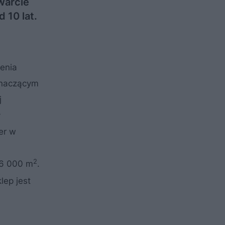
warcie
 10 lat.
enia
 znaczącym
j
y
er w
2
 6 000 m
.
lep jest