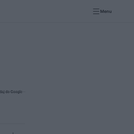
Menu
daj do Google