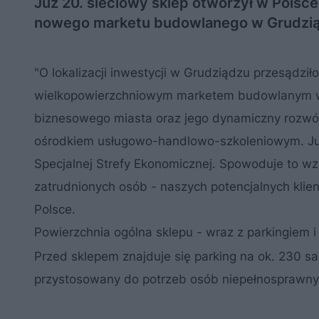
Już 20. sieciowy sklep otworzył w Polsce 
nowego marketu budowlanego w Grudziądzu
"O lokalizacji inwestycji w Grudziądzu przesądziło
wielkopowierzchniowym marketem budowlanym w m
biznesowego miasta oraz jego dynamiczny rozwój.
ośrodkiem usługowo-handlowo-szkoleniowym. Ju
Specjalnej Strefy Ekonomicznej. Spowoduje to wzr
zatrudnionych osób - naszych potencjalnych klien
Polsce.
Powierzchnia ogólna sklepu - wraz z parkingiem 
Przed sklepem znajduje się parking na ok. 230 s
przystosowany do potrzeb osób niepełnosprawny