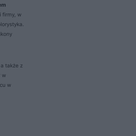
em
 firmy, w
lorystyka.
ikony
 a także z
r w
pcu w