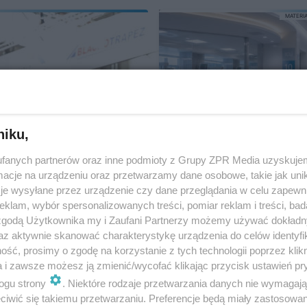
MATERI
niku,
fanych partnerów oraz inne podmioty z Grupy ZPR Media uzyskujem
cje na urządzeniu oraz przetwarzamy dane osobowe, takie jak unika
Dlaczego przy wyb
je wysyłane przez urządzenie czy dane przeglądania w celu zapewn
klam, wybór spersonalizowanych treści, pomiar reklam i treści, bad
oświetlenia nie war
 zgodą Użytkownika my i Zaufani Partnerzy możemy używać dokład
kierować się wyłąc
az aktywnie skanować charakterystykę urządzenia do celów identyfi
ceną?
ść, prosimy o zgodę na korzystanie z tych technologii poprzez klikn
a i zawsze możesz ją zmienić/wycofać klikając przycisk ustawień pr
ogu strony
. Niektóre rodzaje przetwarzania danych nie wymagaj
MATERI
iwić się takiemu przetwarzaniu. Preferencje będą miały zastosowanie