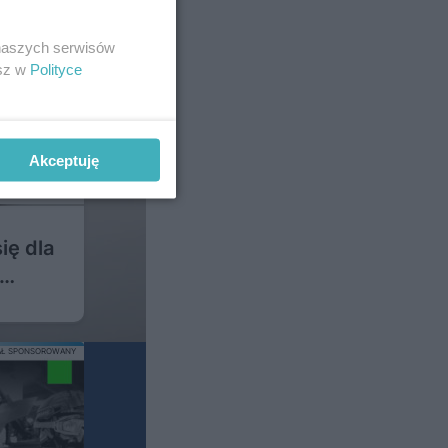
 naszych serwisów
esz w
Polityce
Akceptuję
ię dla
AŁ SPONSOROWANY