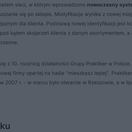
rketem sieci, w którym wprowadzono
nowoczesny syst
uszanie się po sklepie. Modyfikacja wynika z nowej misji
aznym dla klienta. Podstawą nowej identyfikacji jest ko
pod kątem skojarzeń klienta z danym asortymentem, a 
trzenne.
 z 10. rocznicą działalności Grupy Praktiker w Polsce,
ej firmy opartej na haśle "mieszkasz lepiej". Praktike
 w 2007 r. - w marcu było otwarcie w Rzeszowie, a w li
nku