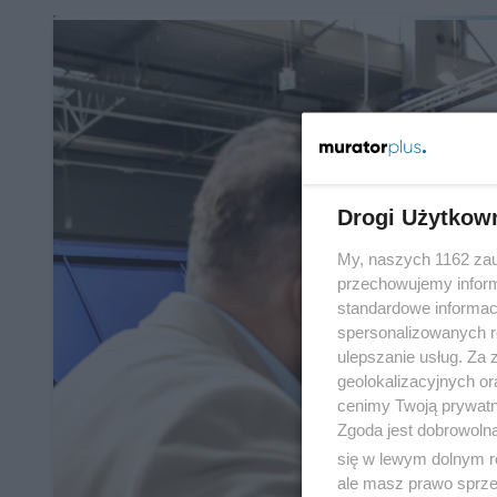
Drogi Użytkow
My, naszych 1162 zau
przechowujemy informa
standardowe informac
spersonalizowanych re
ulepszanie usług. Za
geolokalizacyjnych or
cenimy Twoją prywatno
Zgoda jest dobrowoln
się w lewym dolnym r
ale masz prawo sprzec