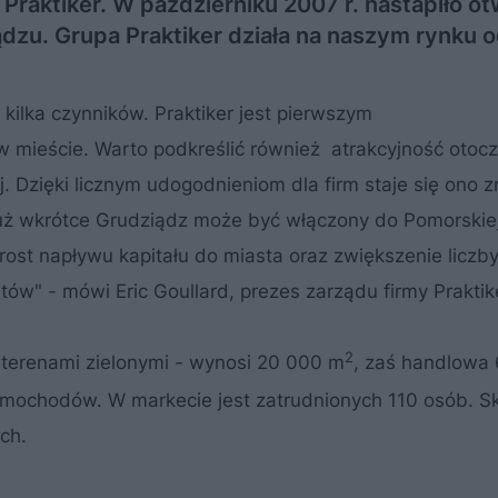
Praktiker. W październiku 2007 r. nastapiło ot
. Grupa Praktiker działa na naszym rynku od
 kilka czynników. Praktiker jest pierwszym
ieście. Warto podkreślić również atrakcyjność otocz
 Dzięki licznym udogodnieniom dla firm staje się ono
ż wkrótce Grudziądz może być włączony do Pomorskie
ost napływu kapitału do miasta oraz zwiększenie liczb
tów" - mówi Eric Goullard, prezes zarządu firmy Praktik
2
i terenami zielonymi - wynosi 20 000 m
, zaś handlowa
amochodów. W markecie jest zatrudnionych 110 osób. Sk
ch.