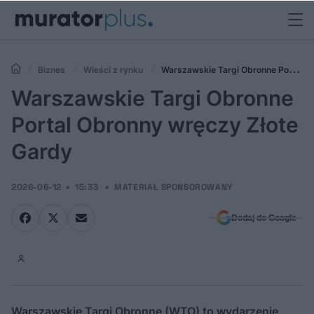
Biznes
Wieści z rynku
Warszawskie Targi Obronne Portal
Obronny wręczy Złote Gardy
Warszawskie Targi Obronne
Portal Obronny wręczy Złote
Gardy
2026-06-12
15:33
MATERIAŁ SPONSOROWANY
Dodaj do Google
Warszawskie Targi Obronne (WTO) to wydarzenie,