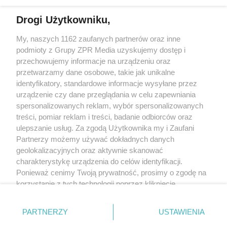
Więcej
Drogi Użytkowniku,
My, naszych 1162 zaufanych partnerów oraz inne
Żaden utwór zamieszczony w serwisie nie może być powielany i
rozpowszechniany lub dalej rozpowszechniany w jakikolwiek sposób
podmioty z Grupy ZPR Media uzyskujemy dostęp i
(w tym także elektroniczny lub mechaniczny) na jakimkolwiek polu
przechowujemy informacje na urządzeniu oraz
eksploatacji w jakiejkolwiek formie, włącznie z umieszczaniem w
przetwarzamy dane osobowe, takie jak unikalne
Internecie bez pisemnej zgody właściciela praw. Jakiekolwiek użycie
lub wykorzystanie utworów w całości lub w części z naruszeniem
identyfikatory, standardowe informacje wysyłane przez
prawa, tzn. bez właściwej zgody, jest zabronione pod groźbą kary i
urządzenie czy dane przeglądania w celu zapewniania
może być ścigane prawnie.
spersonalizowanych reklam, wybór spersonalizowanych
treści, pomiar reklam i treści, badanie odbiorców oraz
ulepszanie usług. Za zgodą Użytkownika my i Zaufani
Partnerzy możemy używać dokładnych danych
geolokalizacyjnych oraz aktywnie skanować
charakterystykę urządzenia do celów identyfikacji.
O nas
Ponieważ cenimy Twoją prywatność, prosimy o zgodę na
korzystanie z tych technologii poprzez kliknięcie
Informacje prawne
„Akceptuję”. Zgoda jest dobrowolna i zawsze możesz ją
zmienić/wycofać klikając przycisk ustawień prywatności
Nasze serwisy
PARTNERZY
USTAWIENIA
znajdujący się w lewym dolnym rogu strony
. Niektóre