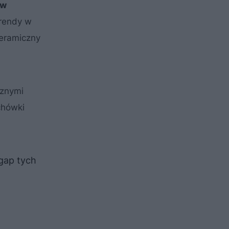
ów
trendy w
ceramiczny
cznymi
chówki
gap tych