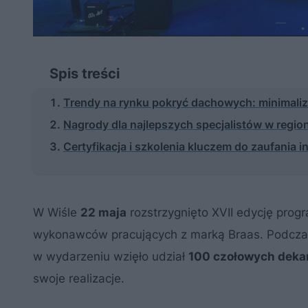
Spis treści
Trendy na rynku pokryć dachowych: minimaliz
Nagrody dla najlepszych specjalistów w regio
Certyfikacja i szkolenia kluczem do zaufania 
W Wiśle
22 maja
rozstrzygnięto XVII edycję pro
wykonawców pracujących z marką Braas. Podczas 
w wydarzeniu wzięło udział
100 czołowych deka
swoje realizacje.