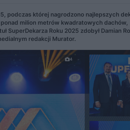
25, podczas której nagrodzono najlepszych de
ce ponad milion metrów kwadratowych dachów,
tuł SuperDekarza Roku 2025 zdobył Damian Rol
edialnym redakcji Murator.
4