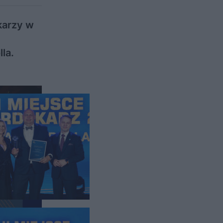
karzy w
la.