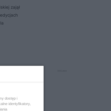
skiej zajął
 edycjach
la
y dostęp i
lne identyfikatory,
iania