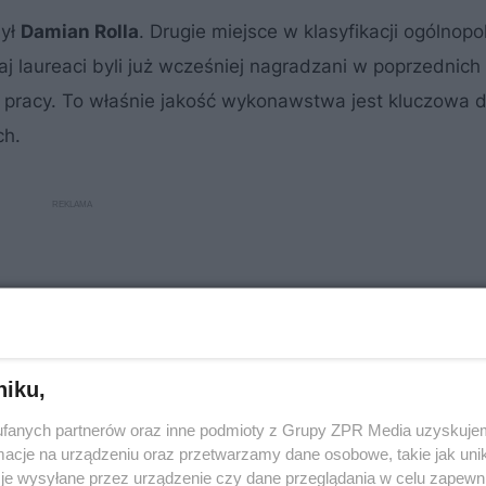
ył
Damian Rolla
. Drugie miejsce w klasyfikacji ogólnopol
aj laureaci byli już wcześniej nagradzani w poprzednich
h pracy. To właśnie jakość wykonawstwa jest kluczowa d
ch.
niku,
fanych partnerów oraz inne podmioty z Grupy ZPR Media uzyskujem
cje na urządzeniu oraz przetwarzamy dane osobowe, takie jak unika
je wysyłane przez urządzenie czy dane przeglądania w celu zapewn