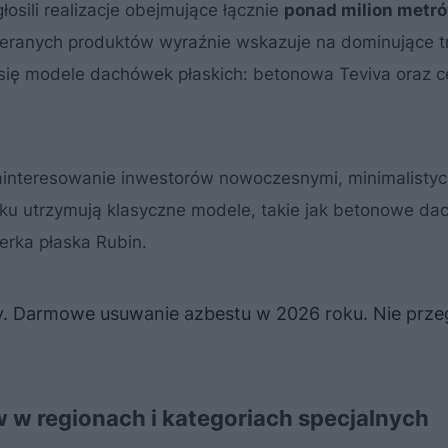
osili realizacje obejmujące łącznie
ponad milion metr
bieranych produktów wyraźnie wskazuje na dominujące 
y się modele dachówek płaskich: betonowa Teviva oraz 
ainteresowanie inwestorów nowoczesnymi, minimalisty
nku utrzymują klasyczne modele, takie jak betonowe da
erka płaska Rubin.
y. Darmowe usuwanie azbestu w 2026 roku. Nie prze
w w regionach i kategoriach specjalnych