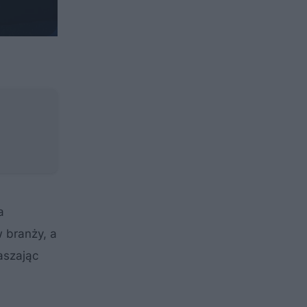
a
 branży, a
łaszając