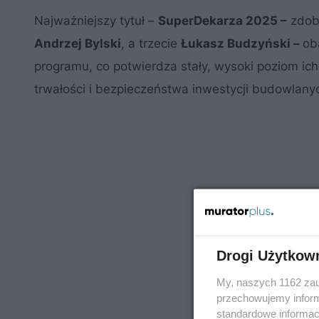
Najważniejszy tytuł –
SuperDekarza 2025 –
zdob
Andrzej Bylski
, a trzecie
Łukasz Budzyński –
ob
programu, co potwierdza stały, wysoki poziom ic
trwałości i bezpieczeństwa inwestycji budowlany
Drogi Użytkow
My, naszych 1162 zau
przechowujemy informa
standardowe informac