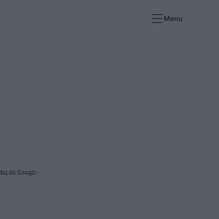
Menu
daj do Google