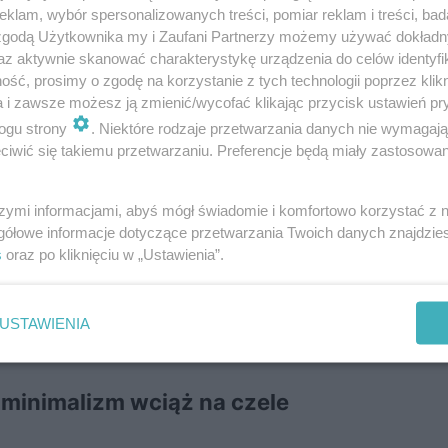
klam, wybór spersonalizowanych treści, pomiar reklam i treści, bad
 zgodą Użytkownika my i Zaufani Partnerzy możemy używać dokład
er. Pewny dach nad głową to połączenie dwóch składow
az aktywnie skanować charakterystykę urządzenia do celów identyfi
ść, prosimy o zgodę na korzystanie z tych technologii poprzez klikn
u. To właśnie dzięki precyzji, doświadczeniu i praktyc
a i zawsze możesz ją zmienić/wycofać klikając przycisk ustawień pr
ęknym i bezpiecznym dachem nad głow
ą – mówi Artur Ga
ogu strony
. Niektóre rodzaje przetwarzania danych nie wymagaj
Prezes Zarządu BMI Polska.
iwić się takiemu przetwarzaniu. Preferencje będą miały zastosowanie
szymi informacjami, abyś mógł świadomie i komfortowo korzystać z
 dachu, a kiedy potrzebne jest pozwolenie na budow
gółowe informacje dotyczące przetwarzania Twoich danych znajdzi
s
oraz po kliknięciu w „Ustawienia”.
MATERIAŁ SPONSOROWANY
ięta ściana, zalane sufity – jak to
USTAWIENIA
minimalizm wciąż na czele