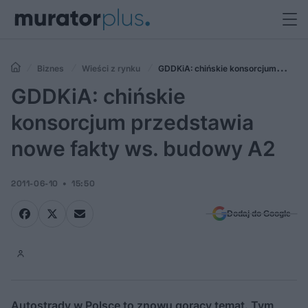
Biznes
Wieści z rynku
GDDKiA: chińskie konsorcjum
przedstawia nowe fakty ws. budowy A2
GDDKiA: chińskie
konsorcjum przedstawia
nowe fakty ws. budowy A2
2011-06-10
15:50
Dodaj do Google
Autostrady w Polsce to znowu gorący temat. Tym