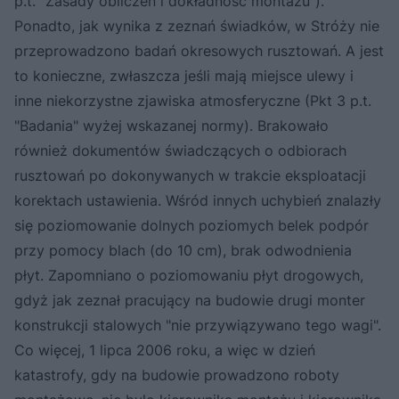
p.t. "Zasady obliczeń i dokładność montażu").
Ponadto, jak wynika z zeznań świadków, w Stróży nie
przeprowadzono badań okresowych rusztowań. A jest
to konieczne, zwłaszcza jeśli mają miejsce ulewy i
inne niekorzystne zjawiska atmosferyczne (Pkt 3 p.t.
"Badania" wyżej wskazanej normy). Brakowało
również dokumentów świadczących o odbiorach
rusztowań po dokonywanych w trakcie eksploatacji
korektach ustawienia. Wśród innych uchybień znalazły
się poziomowanie dolnych poziomych belek podpór
przy pomocy blach (do 10 cm), brak odwodnienia
płyt. Zapomniano o poziomowaniu płyt drogowych,
gdyż jak zeznał pracujący na budowie drugi monter
konstrukcji stalowych "nie przywiązywano tego wagi".
Co więcej, 1 lipca 2006 roku, a więc w dzień
katastrofy, gdy na budowie prowadzono roboty