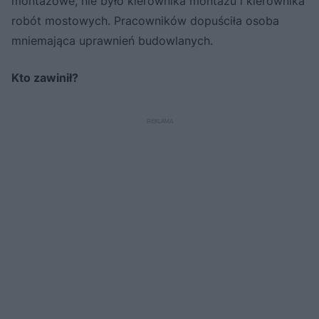
montażowe, nie było kierownika montażu i kierownika
robót mostowych. Pracowników dopuściła osoba
mniemająca uprawnień budowlanych.
Kto zawinił?