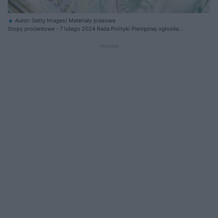
Autor: Getty Images/ Materiały prasowe
Stopy procentowe - 7 lutego 2024 Rada Polityki Pieniężnej ogłosiła
decyzję dotyczącą stóp procentowych