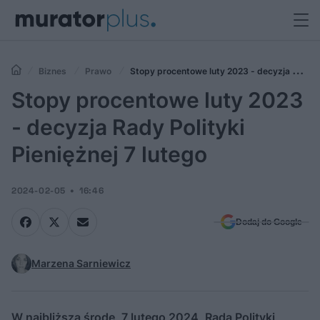
Biznes
Prawo
Stopy procentowe luty 2023 - decyzja Rady
Polityki Pieniężnej 7 lutego
Stopy procentowe luty 2023
- decyzja Rady Polityki
Pieniężnej 7 lutego
2024-02-05
16:46
Dodaj do Google
Marzena Sarniewicz
W najbliższą środę, 7 lutego 2024, Rada Polityki