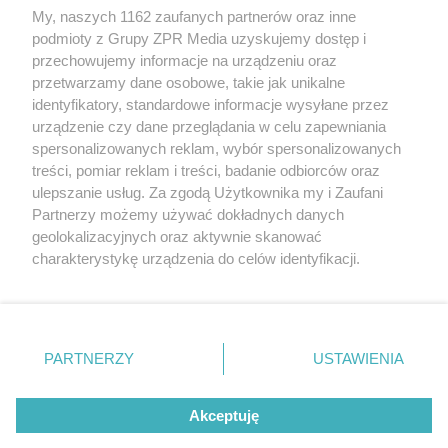
My, naszych 1162 zaufanych partnerów oraz inne
Żaden utwór zamieszczony w serwisie nie może być powielany i
podmioty z Grupy ZPR Media uzyskujemy dostęp i
rozpowszechniany lub dalej rozpowszechniany w jakikolwiek
sposób (w tym także elektroniczny lub mechaniczny) na
przechowujemy informacje na urządzeniu oraz
jakimkolwiek polu eksploatacji w jakiejkolwiek formie, włącznie z
przetwarzamy dane osobowe, takie jak unikalne
umieszczaniem w Internecie bez pisemnej zgody właściciela praw.
Jakiekolwiek użycie lub wykorzystanie utworów w całości lub w
identyfikatory, standardowe informacje wysyłane przez
części z naruszeniem prawa, tzn. bez właściwej zgody, jest
urządzenie czy dane przeglądania w celu zapewniania
zabronione pod groźbą kary i może być ścigane prawnie.
spersonalizowanych reklam, wybór spersonalizowanych
treści, pomiar reklam i treści, badanie odbiorców oraz
ulepszanie usług. Za zgodą Użytkownika my i Zaufani
Partnerzy możemy używać dokładnych danych
geolokalizacyjnych oraz aktywnie skanować
charakterystykę urządzenia do celów identyfikacji.
O nas
Ponieważ cenimy Twoją prywatność, prosimy o zgodę na
korzystanie z tych technologii poprzez kliknięcie
Informacje prawne
„Akceptuję”. Zgoda jest dobrowolna i zawsze możesz ją
zmienić/wycofać klikając przycisk ustawień prywatności
Nasze serwisy
PARTNERZY
USTAWIENIA
znajdujący się w lewym dolnym rogu strony
. Niektóre
© 2026 Grupa ZPR Media
rodzaje przetwarzania danych nie wymagają zgody
Akceptuję
użytkownika, ale masz prawo sprzeciwić się takiemu
przetwarzaniu. Preferencje będą miały zastosowanie tylko