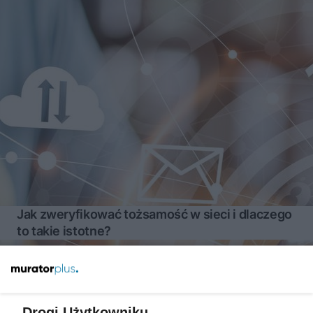
Jak zweryfikować tożsamość w sieci i dlaczego
to takie istotne?
Więcej
Drogi Użytkowniku,