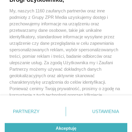
My, naszych 1160 zaufanych partnerów oraz inne
Żaden utwór zamieszczony w serwisie nie może być powielany i
rozpowszechniany lub dalej rozpowszechniany w jakikolwiek sposób
podmioty z Grupy ZPR Media uzyskujemy dostęp i
(w tym także elektroniczny lub mechaniczny) na jakimkolwiek polu
przechowujemy informacje na urządzeniu oraz
eksploatacji w jakiejkolwiek formie, włącznie z umieszczaniem w
przetwarzamy dane osobowe, takie jak unikalne
Internecie bez pisemnej zgody właściciela praw. Jakiekolwiek użycie
lub wykorzystanie utworów w całości lub w części z naruszeniem
identyfikatory, standardowe informacje wysyłane przez
prawa, tzn. bez właściwej zgody, jest zabronione pod groźbą kary i
urządzenie czy dane przeglądania w celu zapewniania
może być ścigane prawnie.
spersonalizowanych reklam, wybór spersonalizowanych
treści, pomiar reklam i treści, badanie odbiorców oraz
ulepszanie usług. Za zgodą Użytkownika my i Zaufani
Partnerzy możemy używać dokładnych danych
geolokalizacyjnych oraz aktywnie skanować
charakterystykę urządzenia do celów identyfikacji.
O nas
Ponieważ cenimy Twoją prywatność, prosimy o zgodę na
korzystanie z tych technologii poprzez kliknięcie
Informacje prawne
„Akceptuję”. Zgoda jest dobrowolna i zawsze możesz ją
zmienić/wycofać klikając przycisk ustawień prywatności
Nasze serwisy
PARTNERZY
USTAWIENIA
znajdujący się w lewym dolnym rogu strony
. Niektóre
© 2026 Grupa ZPR Media
rodzaje przetwarzania danych nie wymagają zgody
Akceptuję
użytkownika, ale masz prawo sprzeciwić się takiemu