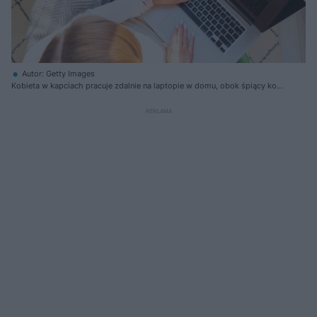
Autor: Getty Images
Kobieta w kapciach pracuje zdalnie na laptopie w domu, obok śpiący kot
i rośliny doniczkowe. Zdjęcie ilustruje temat weryfikacji umów B2B oraz
Krajowego Systemu e-Faktur (KSeF), o czym można przeczytać na Super
Biznes.