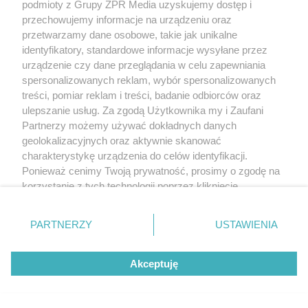
podmioty z Grupy ZPR Media uzyskujemy dostęp i
przechowujemy informacje na urządzeniu oraz
przetwarzamy dane osobowe, takie jak unikalne
Badanie stanu trzeźwości pracownika oraz badanie na
identyfikatory, standardowe informacje wysyłane przez
urządzenie czy dane przeglądania w celu zapewniania
obecność w jego organizmie środków działających
spersonalizowanych reklam, wybór spersonalizowanych
podobnie do alkoholu będzie mogła przeprowadzać
treści, pomiar reklam i treści, badanie odbiorców oraz
również policja. Więcej o przepisach piszemy:
ulepszanie usług. Za zgodą Użytkownika my i Zaufani
Partnerzy możemy używać dokładnych danych
geolokalizacyjnych oraz aktywnie skanować
Kontrola trzeźwości w pracy od 21 lutego 2023 - wchodzą
charakterystykę urządzenia do celów identyfikacji.
nowe przepisy!
Ponieważ cenimy Twoją prywatność, prosimy o zgodę na
korzystanie z tych technologii poprzez kliknięcie
Źródlo: Projekt ustawy o zmianie ustawy – Kodeks
„Akceptuję”. Zgoda jest dobrowolna i zawsze możesz ją
pracy oraz niektórych innych ustaw
zmienić/wycofać klikając przycisk ustawień prywatności
PARTNERZY
USTAWIENIA
znajdujący się w lewym dolnym rogu strony
. Niektóre
Jak rozpoznać pierwsze objawy wypalenia
rodzaje przetwarzania danych nie wymagają zgody
Akceptuję
użytkownika, ale masz prawo sprzeciwić się takiemu
zawodowego? Co można z nim zrobić?
przetwarzaniu. Preferencje będą miały zastosowanie tylko
na tej witrynie.
Posłuchaj rozmowy z ekspertem!