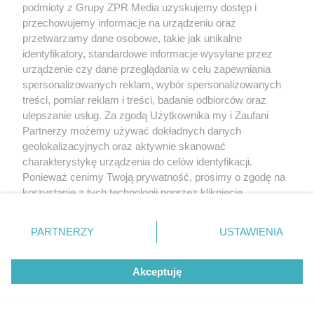
rozpowszechniany lub dalej rozpowszechniany w jakikolwiek sposób
podmioty z Grupy ZPR Media uzyskujemy dostęp i
(w tym także elektroniczny lub mechaniczny) na jakimkolwiek polu
przechowujemy informacje na urządzeniu oraz
eksploatacji w jakiejkolwiek formie, włącznie z umieszczaniem w
przetwarzamy dane osobowe, takie jak unikalne
Internecie bez pisemnej zgody właściciela praw. Jakiekolwiek użycie
lub wykorzystanie utworów w całości lub w części z naruszeniem
identyfikatory, standardowe informacje wysyłane przez
prawa, tzn. bez właściwej zgody, jest zabronione pod groźbą kary i
urządzenie czy dane przeglądania w celu zapewniania
może być ścigane prawnie.
spersonalizowanych reklam, wybór spersonalizowanych
treści, pomiar reklam i treści, badanie odbiorców oraz
ulepszanie usług. Za zgodą Użytkownika my i Zaufani
Partnerzy możemy używać dokładnych danych
geolokalizacyjnych oraz aktywnie skanować
charakterystykę urządzenia do celów identyfikacji.
O nas
Ponieważ cenimy Twoją prywatność, prosimy o zgodę na
korzystanie z tych technologii poprzez kliknięcie
Informacje prawne
„Akceptuję”. Zgoda jest dobrowolna i zawsze możesz ją
zmienić/wycofać klikając przycisk ustawień prywatności
Nasze serwisy
PARTNERZY
USTAWIENIA
znajdujący się w lewym dolnym rogu strony
. Niektóre
© 2026 Grupa ZPR Media
rodzaje przetwarzania danych nie wymagają zgody
Akceptuję
użytkownika, ale masz prawo sprzeciwić się takiemu
przetwarzaniu. Preferencje będą miały zastosowanie tylko
na tej witrynie.