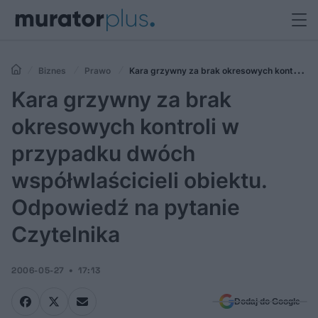
Biznes
Prawo
Kara grzywny za brak okresowych kontroli w
przypadku dwóch współwlaścicieli obiektu. Odpowiedź na pytanie
Kara grzywny za brak
Czytelnika
okresowych kontroli w
przypadku dwóch
współwlaścicieli obiektu.
Odpowiedź na pytanie
Czytelnika
2006-05-27
17:13
Dodaj do Google