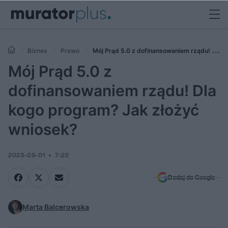
Biznes
Prawo
Mój Prąd 5.0 z dofinansowaniem rządu! Dla
kogo program? Jak złożyć wniosek?
Mój Prąd 5.0 z
dofinansowaniem rządu! Dla
kogo program? Jak złożyć
wniosek?
2023-09-01
7:22
Dodaj do Google
Marta Balcerowska