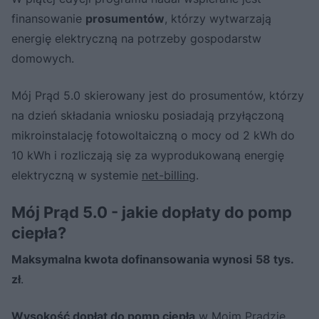
finansowanie
prosumentów
, którzy wytwarzają
energię elektryczną na potrzeby gospodarstw
domowych.
Mój Prąd 5.0 skierowany jest do prosumentów, którzy
na dzień składania wniosku posiadają przyłączoną
mikroinstalację fotowoltaiczną o mocy od 2 kWh do
10 kWh i rozliczają się za wyprodukowaną energię
elektryczną w systemie
net-billing
.
Mój Prąd 5.0 - jakie dopłaty do pomp
ciepła?
Maksymalna kwota dofinansowania wynosi
58 tys.
zł
.
W
ysokość dopłat do pomp ciepła
w Moim Prądzie