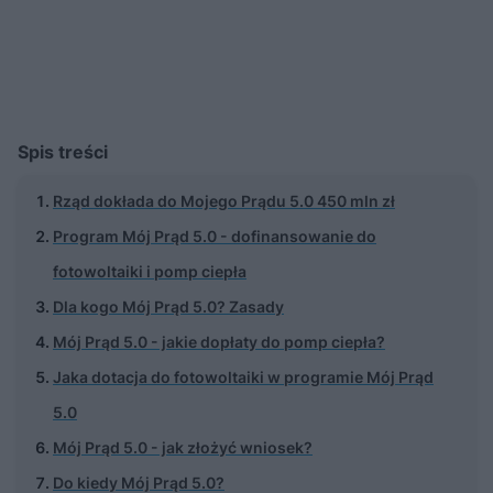
Spis treści
Rząd dokłada do Mojego Prądu 5.0 450 mln zł
Program Mój Prąd 5.0 - dofinansowanie do
fotowoltaiki i pomp ciepła
Dla kogo Mój Prąd 5.0? Zasady
Mój Prąd 5.0 - jakie dopłaty do pomp ciepła?
Jaka dotacja do fotowoltaiki w programie Mój Prąd
5.0
Mój Prąd 5.0 - jak złożyć wniosek?
Do kiedy Mój Prąd 5.0?