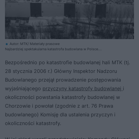
Autor: MTK/ Materiały prasowe
Najbardziej spektakularna katastrofa budowlana w Polsce.
Międzynarodowe Targi Katowickie w Chorzowie, pawilon nr. 1, czyli
parterowa hala wystawiennicza o powierzchni około 1ha, wybudowana na
Bezpośrednio po katastrofie budowlanej hali MTK (tj.
przełomie 1999 i 2000 roku
28 stycznia 2006 r.) Główny Inspektor Nadzoru
Budowlanego przejął prowadzenie postępowania
wyjaśniającego
przyczyny katastrofy budowlanej
i
okoliczności powstania katastrofy budowlanej w
Chorzowie i powołał (zgodnie z art. 76 Prawa
budowlanego) Komisję dla ustalenia przyczyn i
okoliczności katastrofy.