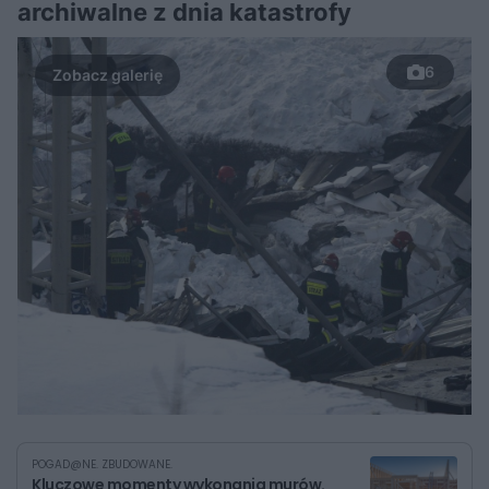
archiwalne z dnia katastrofy
6
POGAD@NE. ZBUDOWANE.
Kluczowe momenty wykonania murów.