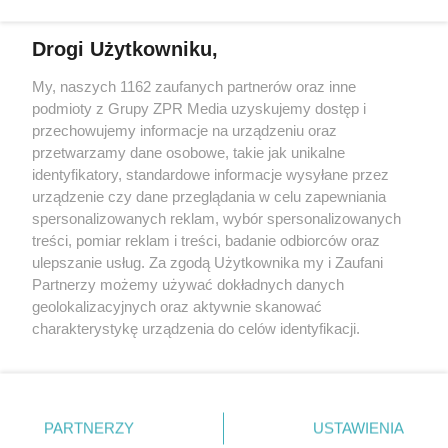
Więcej
Drogi Użytkowniku,
My, naszych 1162 zaufanych partnerów oraz inne
Żaden utwór zamieszczony w serwisie nie może być powielany i
podmioty z Grupy ZPR Media uzyskujemy dostęp i
rozpowszechniany lub dalej rozpowszechniany w jakikolwiek
sposób (w tym także elektroniczny lub mechaniczny) na
przechowujemy informacje na urządzeniu oraz
jakimkolwiek polu eksploatacji w jakiejkolwiek formie, włącznie z
przetwarzamy dane osobowe, takie jak unikalne
umieszczaniem w Internecie bez pisemnej zgody właściciela praw.
identyfikatory, standardowe informacje wysyłane przez
Jakiekolwiek użycie lub wykorzystanie utworów w całości lub w
części z naruszeniem prawa, tzn. bez właściwej zgody, jest
urządzenie czy dane przeglądania w celu zapewniania
zabronione pod groźbą kary i może być ścigane prawnie.
spersonalizowanych reklam, wybór spersonalizowanych
treści, pomiar reklam i treści, badanie odbiorców oraz
ulepszanie usług. Za zgodą Użytkownika my i Zaufani
Partnerzy możemy używać dokładnych danych
geolokalizacyjnych oraz aktywnie skanować
charakterystykę urządzenia do celów identyfikacji.
Ponieważ cenimy Twoją prywatność, prosimy o zgodę na
O nas
korzystanie z tych technologii poprzez kliknięcie
Informacje prawne
„Akceptuję”. Zgoda jest dobrowolna i zawsze możesz ją
zmienić/wycofać klikając przycisk ustawień prywatności
Nasze serwisy
PARTNERZY
USTAWIENIA
znajdujący się w lewym dolnym rogu strony
. Niektóre