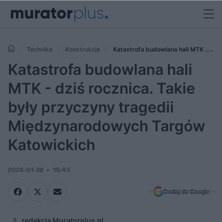
Technika
Konstrukcje
Katastrofa budowlana hali MTK -
dziś rocznica. Takie były przyczyny tragedii Międzynarodowych
Katastrofa budowlana hali
Targów Katowickich
MTK - dziś rocznica. Takie
były przyczyny tragedii
Międzynarodowych Targów
Katowickich
2026-01-28
15:40
Dodaj do Google
redakcja Muratorplus.pl