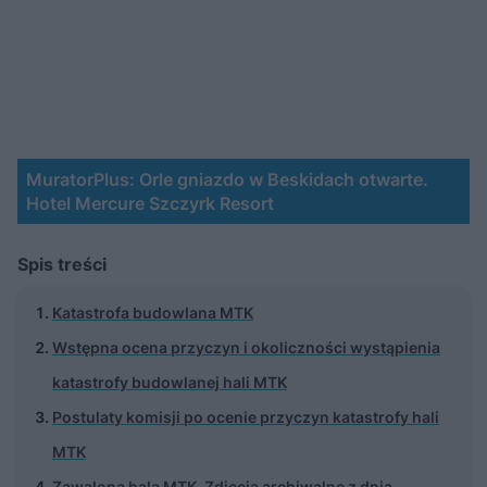
MuratorPlus: Orle gniazdo w Beskidach otwarte.
Hotel Mercure Szczyrk Resort
Spis treści
Katastrofa budowlana MTK
Wstępna ocena przyczyn i okoliczności wystąpienia
katastrofy budowlanej hali MTK
Postulaty komisji po ocenie przyczyn katastrofy hali
MTK
Zawalona hala MTK. Zdjęcia archiwalne z dnia