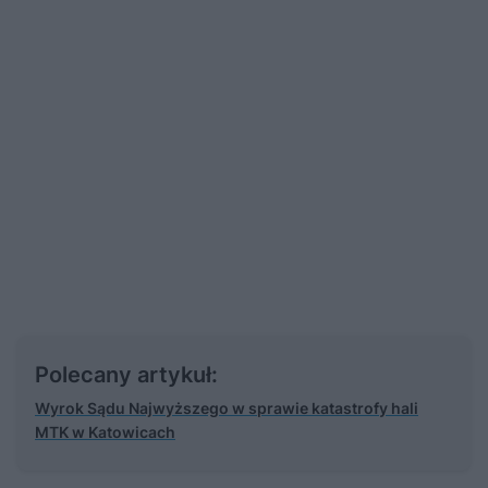
Polecany artykuł:
Wyrok Sądu Najwyższego w sprawie katastrofy hali
MTK w Katowicach