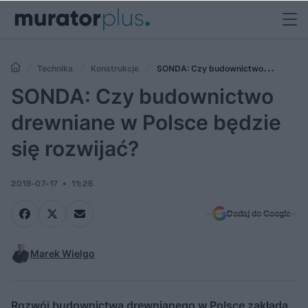
Technika
Konstrukcje
SONDA: Czy budownictwo
drewniane w Polsce będzie się rozwijać?
SONDA: Czy budownictwo
drewniane w Polsce będzie
się rozwijać?
2018-07-17
11:26
Dodaj do Google
Marek Wielgo
Rozwój budownictwa drewnianego w Polsce zakłada