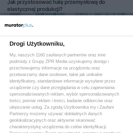
Jak przystosować halę przemysłową do
elastycznej produkcji?
Więcej
Drogi Użytkowniku,
My, naszych 1160 zaufanych partnerów oraz inne
Żaden utwór zamieszczony w serwisie nie może być powielany i
rozpowszechniany lub dalej rozpowszechniany w jakikolwiek sposób
podmioty z Grupy ZPR Media uzyskujemy dostęp i
(w tym także elektroniczny lub mechaniczny) na jakimkolwiek polu
przechowujemy informacje na urządzeniu oraz
eksploatacji w jakiejkolwiek formie, włącznie z umieszczaniem w
przetwarzamy dane osobowe, takie jak unikalne
Internecie bez pisemnej zgody właściciela praw. Jakiekolwiek użycie
lub wykorzystanie utworów w całości lub w części z naruszeniem
identyfikatory, standardowe informacje wysyłane przez
prawa, tzn. bez właściwej zgody, jest zabronione pod groźbą kary i
urządzenie czy dane przeglądania w celu zapewniania
może być ścigane prawnie.
spersonalizowanych reklam, wybór spersonalizowanych
treści, pomiar reklam i treści, badanie odbiorców oraz
ulepszanie usług. Za zgodą Użytkownika my i Zaufani
Partnerzy możemy używać dokładnych danych
geolokalizacyjnych oraz aktywnie skanować
charakterystykę urządzenia do celów identyfikacji.
O nas
Ponieważ cenimy Twoją prywatność, prosimy o zgodę na