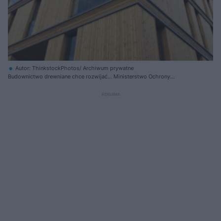
Autor: ThinkstockPhotos/ Archiwum prywatne
Budownictwo drewniane chce rozwijać... Ministerstwo Ochrony
Środowiska.