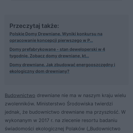
Przeczytaj także:
Polskie Domy Drewniane. Wyniki konkursu na
opracowanie koncepcji pierwszego w P…
Domy prefabrykowane - stan deweloperski w 4
tygodnie. Zobacz domy drewniane, kt…
Domy drewniane. Jak zbudować energooszczędny i
ekologiczny dom drewniany?
Budownictwo
drewniane nie ma w naszym kraju wielu
zwolenników. Ministerstwo Środowiska twierdzi
jednak, że budownictwo drewniane ma przyszłość. W
wykonanym w 2017 r. na zlecenie resortu badaniu
świadomości ekologicznej Polaków („Budownictwo