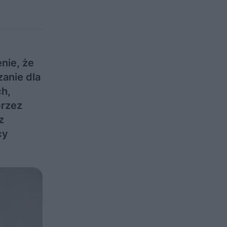
nie, że
zanie dla
ch,
przez
z
cy