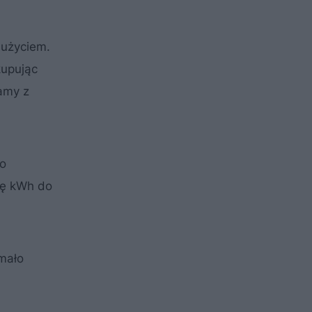
 użyciem.
kupując
amy z
do
zbę kWh do
 mało