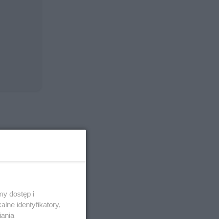
go prądu
y dostęp i
lne identyfikatory,
iania