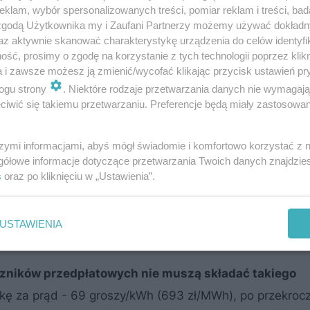
klam, wybór spersonalizowanych treści, pomiar reklam i treści, bad
 zgodą Użytkownika my i Zaufani Partnerzy możemy używać dokład
az aktywnie skanować charakterystykę urządzenia do celów identyfi
ść, prosimy o zgodę na korzystanie z tych technologii poprzez klikn
a i zawsze możesz ją zmienić/wycofać klikając przycisk ustawień pr
ogu strony
. Niektóre rodzaje przetwarzania danych nie wymagaj
iwić się takiemu przetwarzaniu. Preferencje będą miały zastosowanie
szymi informacjami, abyś mógł świadomie i komfortowo korzystać z
gółowe informacje dotyczące przetwarzania Twoich danych znajdzi
s
oraz po kliknięciu w „Ustawienia”.
pada niższa stawka za prąd będzie stosowana od 1 grud
owoduje że cena maksymalna zacznie obowiązywać od 
wiadczenie.
USTAWIENIA
liczników przedpłatowych nie muszą składać takiego
 za prąd - 69 groszy/kWh (693 zł/MWh), po przekroc