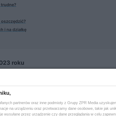
 trudne?
 oszczędzić?
h i na działkę
2023 roku
y odbiorcami uprawnionymi
mogą korzystać z tańsze
nak złożyć oświadczenie do swojego dostawcy prądu.
niku,
fanych partnerów oraz inne podmioty z Grupy ZPR Media uzyskujem
cje na urządzeniu oraz przetwarzamy dane osobowe, takie jak unika
je wysyłane przez urządzenie czy dane przeglądania w celu zapewn