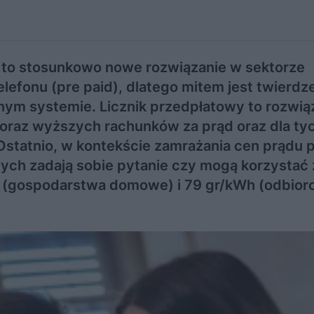
ę, to stosunkowo nowe rozwiązanie w sektorze
lefonu (pre paid), dlatego mitem jest twierdze
anym systemie. Licznik przedpłatowy to rozwią
coraz wyższych rachunków za prąd oraz dla ty
 Ostatnio, w kontekście zamrażania cen prądu 
ych zadają sobie pytanie czy mogą korzystać 
h (gospodarstwa domowe) i 79 gr/kWh (odbior