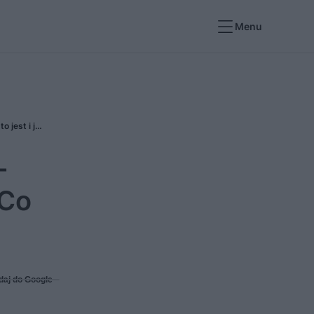
Menu
Licznik przedpłatowy a tani prąd w 2023 roku - czy ulga przysługuje posiadaczom urządzeń? Co to jest i jak działa licznik przedpłatowy?
-
 Co
daj do Google