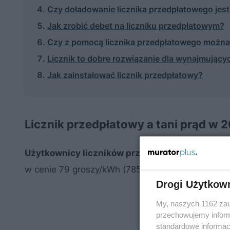
Czy doładowanie licznika przedpłatowego jest
Jak zrobić debet na liczniku przedpłatowym?
Czy z pomocą licznika przedpłatowego można
Licznik to dobre rozwiązanie dla wynajmującyc
Jak zainstalować licznik przedpłatowy?
Licznik przedpłatowy a tani prąd w 
Użytkownicy liczników przedpłatowych będąc
w cenie 79 groszy/kWh (785 zł/MWh). Muszą jed
Drogi Użytkow
My, naszych 1162 zau
przechowujemy informa
standardowe informac