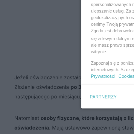
spersonalizowanych re
ulepszanie usług. Za
geolokalizacyjnych or
cenimy Twoją prywatno
Zgoda jest dobrowoln
się w lewym dolnym r
ale masz prawo sprzec
witrynie.
Zapoznaj się z poniż
internetowych. Szcze
Prywatności
i
Cookie
Jeżeli oświadczenie zostało złożone do 30 listo
Złożenie oświadczenia
po 30 listopada 2022
, p
następującego po miesiącu, w którym złożono oś
PARTNERZY
Natomiast
osoby fizyczne, które korzystają z 
oświadczenia.
Mają ustawowo zapewnioną stawkę