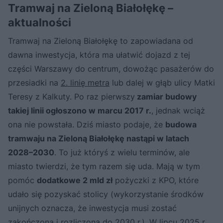
Tramwaj na Zieloną Białołękę –
aktualności
Tramwaj na Zieloną Białołękę to zapowiadana od
dawna inwestycja, która ma ułatwić dojazd z tej
części Warszawy do centrum, dowożąc pasażerów do
przesiadki na
2. linię metra
lub dalej w głąb ulicy Matki
Teresy z Kalkuty. Po raz pierwszy
zamiar budowy
takiej linii ogłoszono w marcu 2017 r.
, jednak wciąż
ona nie powstała. Dziś miasto podaje, że
budowa
tramwaju na Zieloną Białołękę nastąpi w latach
2028–2030
. To już któryś z wielu terminów, ale
miasto twierdzi, że tym razem się uda. Mają w tym
pomóc
dodatkowe 2 mld zł
pożyczki z KPO, które
udało się pozyskać stolicy (wykorzystanie środków
unijnych oznacza, że inwestycja musi zostać
zakończona i rozliczona do 2030 r.). W lipcu 2025 r.