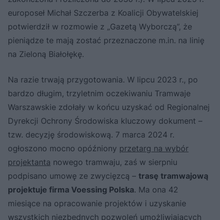
europoseł Michał Szczerba z Koalicji Obywatelskiej
potwierdził w rozmowie z „Gazetą Wyborczą”, że
pieniądze te mają zostać przeznaczone m.in. na linię
na Zieloną Białołękę.
Na razie trwają przygotowania. W lipcu 2023 r., po
bardzo długim, trzyletnim oczekiwaniu Tramwaje
Warszawskie zdołały w końcu uzyskać od Regionalnej
Dyrekcji Ochrony Środowiska kluczowy dokument –
tzw. decyzję środowiskową. 7 marca 2024 r.
ogłoszono mocno opóźniony
przetarg na wybór
projektanta
nowego tramwaju, zaś w sierpniu
podpisano umowę ze zwycięzcą –
trasę tramwajową
projektuje firma Voessing Polska
. Ma ona 42
miesiące na opracowanie projektów i uzyskanie
wszystkich niezbędnych pozwoleń umożliwiających