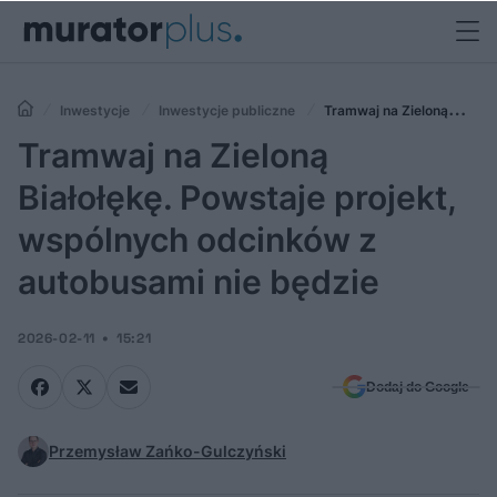
Inwestycje
Inwestycje publiczne
Tramwaj na Zieloną
Białołękę. Powstaje projekt, wspólnych odcinków z autobusami nie
Tramwaj na Zieloną
będzie
Białołękę. Powstaje projekt,
wspólnych odcinków z
autobusami nie będzie
2026-02-11
15:21
Dodaj do Google
Przemysław Zańko-Gulczyński