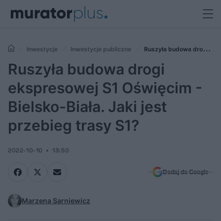
Inwestycje
Inwestycje publiczne
Ruszyła budowa drogi
ekspresowej S1 Oświęcim - Bielsko-Biała. Jaki jest przebieg trasy S1?
Ruszyła budowa drogi
ekspresowej S1 Oświęcim -
Bielsko-Biała. Jaki jest
przebieg trasy S1?
2022-10-10
13:50
Dodaj do Google
Marzena Sarniewicz