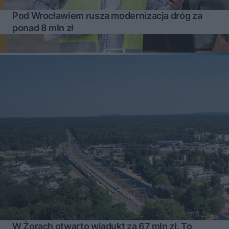
Pod Wrocławiem rusza modernizacja dróg za
ponad 8 mln zł
W Żorach otwarto wiadukt za 67 mln zł. To