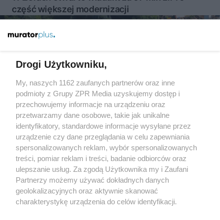
część większej modernizacji
Więcej
Drogi Użytkowniku,
My, naszych 1162 zaufanych partnerów oraz inne
Żaden utwór zamieszczony w serwisie nie może być powielany i
podmioty z Grupy ZPR Media uzyskujemy dostęp i
rozpowszechniany lub dalej rozpowszechniany w jakikolwiek
sposób (w tym także elektroniczny lub mechaniczny) na
przechowujemy informacje na urządzeniu oraz
jakimkolwiek polu eksploatacji w jakiejkolwiek formie, włącznie z
przetwarzamy dane osobowe, takie jak unikalne
umieszczaniem w Internecie bez pisemnej zgody właściciela praw.
identyfikatory, standardowe informacje wysyłane przez
Jakiekolwiek użycie lub wykorzystanie utworów w całości lub w
części z naruszeniem prawa, tzn. bez właściwej zgody, jest
urządzenie czy dane przeglądania w celu zapewniania
zabronione pod groźbą kary i może być ścigane prawnie.
spersonalizowanych reklam, wybór spersonalizowanych
treści, pomiar reklam i treści, badanie odbiorców oraz
ulepszanie usług. Za zgodą Użytkownika my i Zaufani
Partnerzy możemy używać dokładnych danych
geolokalizacyjnych oraz aktywnie skanować
charakterystykę urządzenia do celów identyfikacji.
Ponieważ cenimy Twoją prywatność, prosimy o zgodę na
O nas