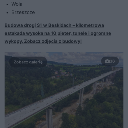
Wola
Brzeszcze
Budowa drogi S1 w Beskidach – kilometrowa
estakada wysoka na 10 pięter, tunele i ogromne
wykopy. Zobacz zdjęcia z budowy!
36