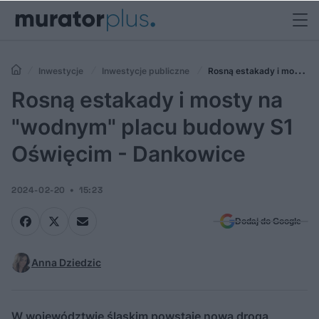
Inwestycje
Inwestycje publiczne
Rosną estakady i mosty
na "wodnym" placu budowy S1 Oświęcim - Dankowice
Rosną estakady i mosty na
"wodnym" placu budowy S1
Oświęcim - Dankowice
2024-02-20
15:23
Dodaj do Google
Anna Dziedzic
W województwie śląskim powstaje nowa droga