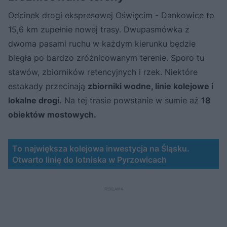
Odcinek drogi ekspresowej Oświęcim - Dankowice to
15,6 km zupełnie nowej trasy. Dwupasmówka z
dwoma pasami ruchu w każdym kierunku będzie
biegła po bardzo zróżnicowanym terenie. Sporo tu
stawów, zbiorników retencyjnych i rzek. Niektóre
estakady przecinają
zbiorniki wodne, linie kolejowe i
lokalne drogi.
Na tej trasie powstanie w sumie aż
18
obiektów mostowych.
To największa kolejowa inwestycja na Śląsku.
Otwarto linię do lotniska w Pyrzowicach